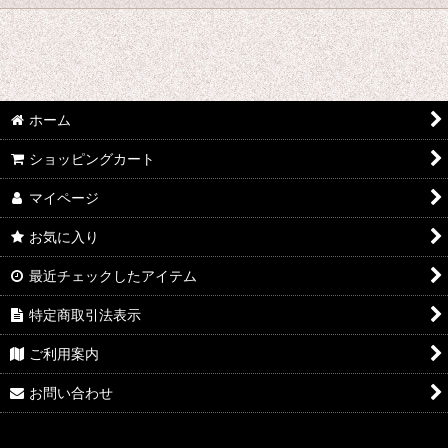
絞り込む
さ行 コスプレ衣装 (全商品)
千銃士
ホーム
戦刻ナイトブラッド
ショッピングカート
地縛少年花子くん
マイページ
ゾンビランドサガ
お気に入り
ジョジョの奇妙な冒険
最近チェックしたアイテム
さばげぶっ!
特定商取引法表示
スーパーマリオブラザーズ
ご利用案内
食戟のソーマ
お問い合わせ
サンタ コスプレ衣装