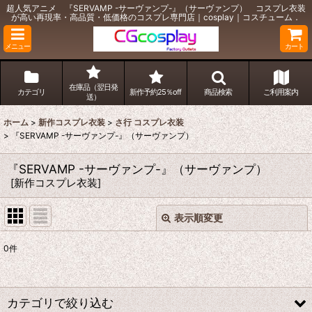
超人気アニメ 『SERVAMP -サーヴァンプ-』（サーヴァンプ） コスプレ衣装
が高い再現率・高品質・低価格のコスプレ専門店｜cosplay｜コスチューム．
メニュー
カート
在庫品（翌日発
カテゴリ
新作予約25％off
商品検索
ご利用案内
送）
ホーム
>
新作コスプレ衣装
>
さ行 コスプレ衣装
>
『SERVAMP -サーヴァンプ-』（サーヴァンプ）
『SERVAMP -サーヴァンプ-』（サーヴァンプ）
[
新作コスプレ衣装
]
表示順変更
閉じる
0
件
表示数
:
並び順
:
カテゴリで絞り込む