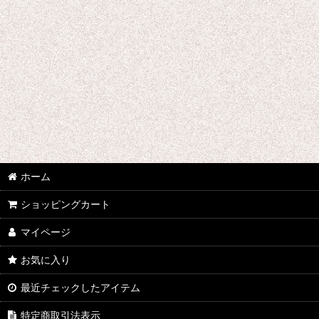
千銃士
戦刻ナイトブラッド
地縛少年花子くん
ゾンビランドサガ
ジョジョの奇妙な冒険
さばげぶっ!
ホーム
スーパーマリオブラザーズ
ショッピングカート
食戟のソーマ
マイページ
サンタ コスプレ衣装
お気に入り
四月は君の嘘
最近チェックしたアイテム
桜Trick
特定商取引法表示