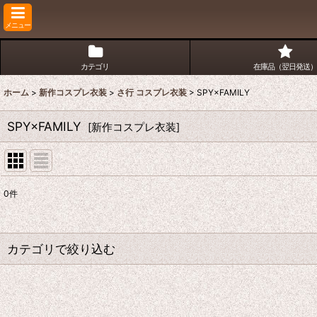
メニュー
カテゴリ
在庫品（翌日発送）
ホーム
>
新作コスプレ衣装
>
さ行 コスプレ衣装
>
SPY×FAMILY
SPY×FAMILY
[
新作コスプレ衣装
]
0
件
表示数
:
並び順
:
カテゴリで絞り込む
さ行 コスプレ衣装 (全商品)