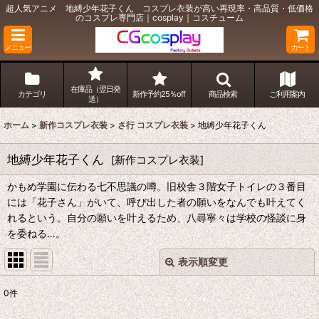
超人気アニメ 地縛少年花子くん コスプレ衣装が高い再現率・高品質・低価格
のコスプレ専門店｜cosplay｜コスチューム
メニュー
カート
在庫品（翌日発
カテゴリ
新作予約25％off
商品検索
ご利用案内
送）
ホーム
>
新作コスプレ衣装
>
さ行 コスプレ衣装
>
地縛少年花子くん
地縛少年花子くん
[
新作コスプレ衣装
]
かもめ学園に伝わる七不思議の噂。旧校舎３階女子トイレの３番目
には「花子さん」がいて、呼び出した者の願いをなんでも叶えてく
れるという。自分の願いを叶えるため、八尋寧々は学校の怪談に身
を委ねる…。
表示順変更
閉じる
0
件
表示数
: