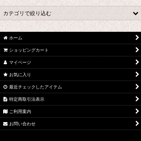
並び順
:
カテゴリで絞り込む
絞り込む
さ行 コスプレ衣装 (全商品)
ホーム
千銃士
ショッピングカート
戦刻ナイトブラッド
マイページ
地縛少年花子くん
お気に入り
ゾンビランドサガ
最近チェックしたアイテム
ジョジョの奇妙な冒険
特定商取引法表示
ご利用案内
さばげぶっ!
お問い合わせ
スーパーマリオブラザーズ
食戟のソーマ