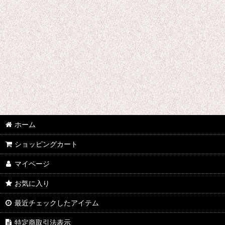
千銃士
戦刻ナイトブラッド
地縛少年花子くん
ゾンビランドサガ
ジョジョの奇妙な冒険
さばげぶっ!
ホーム
スーパーマリオブラザーズ
ショッピングカート
食戟のソーマ
マイページ
サンタ コスプレ衣装
お気に入り
四月は君の嘘
最近チェックしたアイテム
桜Trick
特定商取引法表示