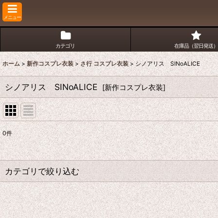
メニュー
カテゴリ
在庫品（翌日発送）
ホーム
>
新作コスプレ衣装
>
さ行 コスプレ衣装
>
シノアリス SINoALICE
シノアリス SINoALICE
[
新作コスプレ衣装
]
0
件
表示数
:
並び順
:
カテゴリで絞り込む
さ行 コスプレ衣装 (全商品)