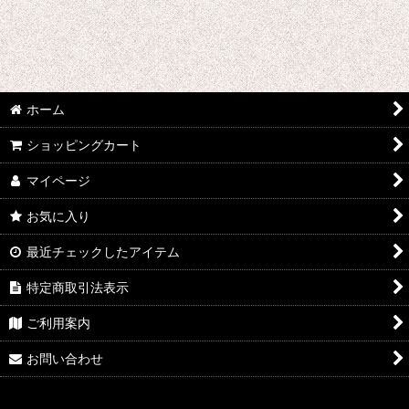
千銃士
戦刻ナイトブラッド
地縛少年花子くん
ホーム
ゾンビランドサガ
ショッピングカート
ジョジョの奇妙な冒険
マイページ
さばげぶっ!
お気に入り
スーパーマリオブラザーズ
最近チェックしたアイテム
特定商取引法表示
食戟のソーマ
ご利用案内
サンタ コスプレ衣装
お問い合わせ
四月は君の嘘
桜Trick