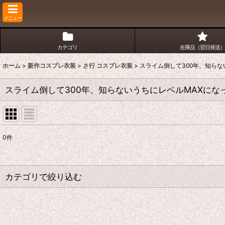
メニュー
カテゴリ
在庫品（翌日発送）
ホーム
>
新作コスプレ衣装
>
さ行 コスプレ衣装
>
スライム倒して300年、知らな
スライム倒して300年、知らないうちにレベルMAXにな
0
件
表示数
:
並び順
:
カテゴリで絞り込む
さ行 コスプレ衣装 (全商品)