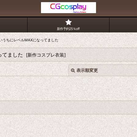
新作予約25％off
いうちにレベルMAXになってました
ってました
[
新作コスプレ衣装
]
表示順変更
絞り込む