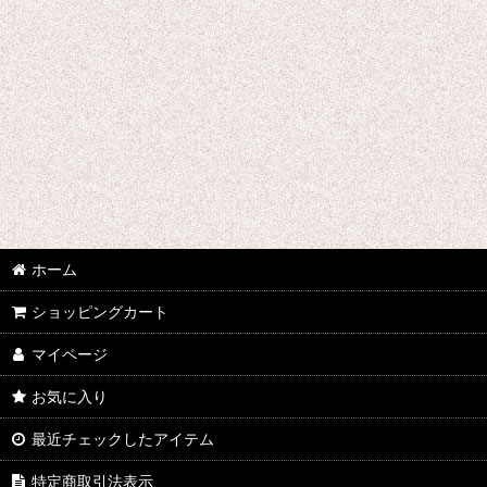
千銃士
戦刻ナイトブラッド
地縛少年花子くん
ゾンビランドサガ
ジョジョの奇妙な冒険
さばげぶっ!
ホーム
スーパーマリオブラザーズ
ショッピングカート
食戟のソーマ
マイページ
サンタ コスプレ衣装
お気に入り
四月は君の嘘
最近チェックしたアイテム
桜Trick
特定商取引法表示