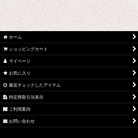
千銃士
戦刻ナイトブラッド
地縛少年花子くん
ホーム
ゾンビランドサガ
ショッピングカート
ジョジョの奇妙な冒険
マイページ
さばげぶっ!
お気に入り
スーパーマリオブラザーズ
最近チェックしたアイテム
特定商取引法表示
食戟のソーマ
ご利用案内
サンタ コスプレ衣装
お問い合わせ
四月は君の嘘
桜Trick