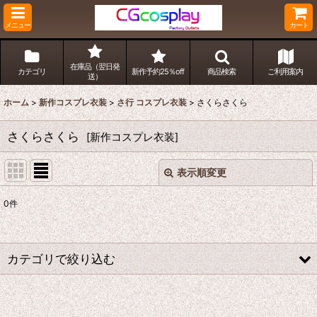
メニュー
カート
在庫品（翌日発
カテゴリ
新作予約25％off
商品検索
ご利用案内
送）
ホーム
>
新作コスプレ衣装
>
さ行 コスプレ衣装
>
さくらさくら
さくらさくら
[
新作コスプレ衣装
]
表示順変更
閉じる
0
件
表示数
:
並び順
:
カテゴリで絞り込む
絞り込む
さ行 コスプレ衣装 (全商品)