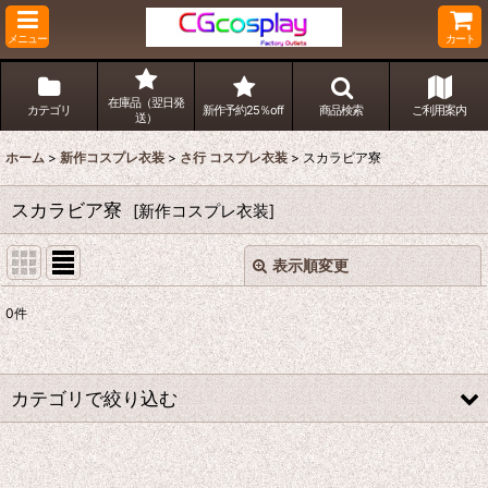
メニュー
カート
在庫品（翌日発
カテゴリ
新作予約25％off
商品検索
ご利用案内
送）
ホーム
>
新作コスプレ衣装
>
さ行 コスプレ衣装
>
スカラビア寮
スカラビア寮
[
新作コスプレ衣装
]
表示順変更
閉じる
0
件
表示数
:
並び順
:
カテゴリで絞り込む
絞り込む
さ行 コスプレ衣装 (全商品)