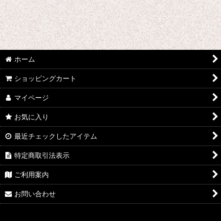
千銃士
戦刻ナイトブラッド
地縛少年花子くん
ホーム
ゾンビランドサガ
ショッピングカート
ジョジョの奇妙な冒険
マイページ
さばげぶっ!
お気に入り
スーパーマリオブラザーズ
最近チェックしたアイテム
特定商取引法表示
食戟のソーマ
ご利用案内
サンタ コスプレ衣装
お問い合わせ
四月は君の嘘
桜Trick