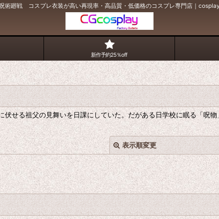
呪術廻戦 コスプレ衣装が高い再現率・高品質・低価格のコスプレ専門店｜cospla
新作予約25％off
に伏せる祖父の見舞いを日課にしていた。だがある日学校に眠る「呪物
表示順変更