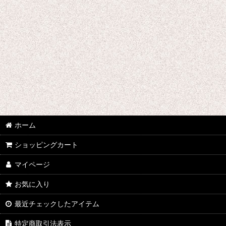
さ行 コスプレ衣装 (全商品)
千銃士
戦刻ナイトブラッド
地縛少年花子くん
ゾンビランドサガ
ジョジョの奇妙な冒険
ホーム
さばげぶっ!
ショッピングカート
マイページ
スーパーマリオブラザーズ
お気に入り
食戟のソーマ
最近チェックしたアイテム
サンタ コスプレ衣装
特定商取引法表示