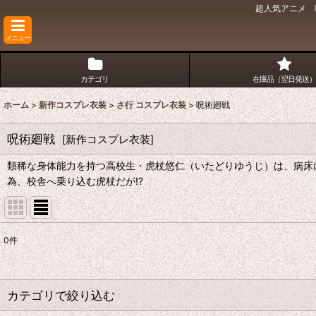
超人気アニメ 
メニュー
カテゴリ
在庫品（翌日発送）
ホーム
>
新作コスプレ衣装
>
さ行 コスプレ衣装
>
呪術廻戦
呪術廻戦
[
新作コスプレ衣装
]
類稀な身体能力を持つ高校生・虎杖悠仁（いたどりゆうじ）は、病床
為、校舎へ乗り込む虎杖だが!?
0
件
表示数
:
並び順
:
カテゴリで絞り込む