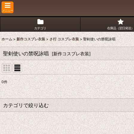
メニュー
カテゴリ
在庫品（翌日発送）
ホーム
>
新作コスプレ衣装
>
さ行 コスプレ衣装
>
聖剣使いの禁呪詠唱
聖剣使いの禁呪詠唱
[
新作コスプレ衣装
]
0
件
表示数
:
並び順
:
カテゴリで絞り込む
さ行 コスプレ衣装 (全商品)