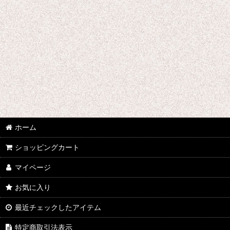
千銃士
戦刻ナイトブラッド
地縛少年花子くん
ゾンビランドサガ
ジョジョの奇妙な冒険
さばげぶっ!
ホーム
スーパーマリオブラザーズ
ショッピングカート
食戟のソーマ
マイページ
サンタ コスプレ衣装
お気に入り
四月は君の嘘
最近チェックしたアイテム
桜Trick
特定商取引法表示