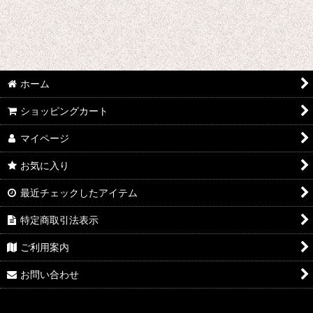
千銃士
戦刻ナイトブラッド
地縛少年花子くん
ホーム
ゾンビランドサガ
ショッピングカート
ジョジョの奇妙な冒険
マイページ
さばげぶっ!
お気に入り
スーパーマリオブラザーズ
最近チェックしたアイテム
特定商取引法表示
食戟のソーマ
ご利用案内
サンタ コスプレ衣装
お問い合わせ
四月は君の嘘
桜Trick