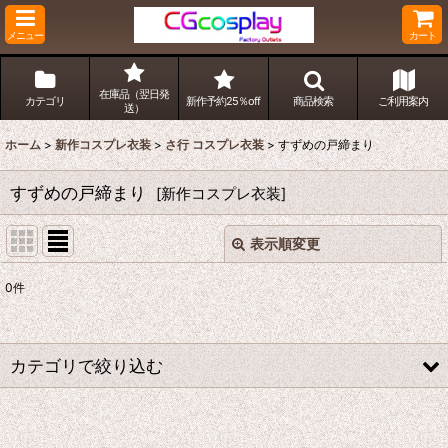
メニュー
カート
在庫品（翌日発
カテゴリ
新作予約25％off
商品検索
ご利用案内
送）
ホーム
>
新作コスプレ衣装
>
さ行 コスプレ衣装
>
すずめの戸締まり
すずめの戸締まり
[
新作コスプレ衣装
]
表示順変更
閉じる
0
件
表示数
:
並び順
:
カテゴリで絞り込む
絞り込む
さ行 コスプレ衣装 (全商品)