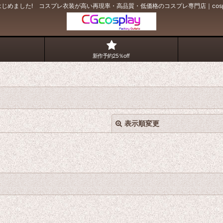
じめました! コスプレ衣装が高い再現率・高品質・低価格のコスプレ専門店｜cosp
新作予約25％off
表示順変更
絞り込む