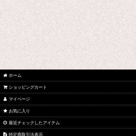
千銃士
戦刻ナイトブラッド
地縛少年花子くん
ゾンビランドサガ
ジョジョの奇妙な冒険
さばげぶっ!
ホーム
スーパーマリオブラザーズ
ショッピングカート
食戟のソーマ
マイページ
サンタ コスプレ衣装
お気に入り
最近チェックしたアイテム
四月は君の嘘
特定商取引法表示