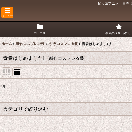
超人気アニメ 青春は
メニュー
カテゴリ
在庫品（翌日発送）
ホーム
>
新作コスプレ衣装
>
さ行 コスプレ衣装
>
青春はじめました!
青春はじめました!
[
新作コスプレ衣装
]
0
件
表示数
:
並び順
:
カテゴリで絞り込む
さ行 コスプレ衣装 (全商品)