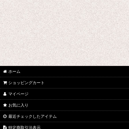
千銃士
戦刻ナイトブラッド
地縛少年花子くん
ゾンビランドサガ
ジョジョの奇妙な冒険
さばげぶっ!
ホーム
スーパーマリオブラザーズ
ショッピングカート
食戟のソーマ
マイページ
サンタ コスプレ衣装
お気に入り
四月は君の嘘
最近チェックしたアイテム
桜Trick
特定商取引法表示