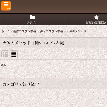
メニュー
カテゴリ
在庫品（翌日発送）
ホーム
>
新作コスプレ衣装
>
さ行 コスプレ衣装
>
天体のメソッド
天体のメソッド
[
新作コスプレ衣装
]
0
件
表示数
:
並び順
:
カテゴリで絞り込む
さ行 コスプレ衣装 (全商品)