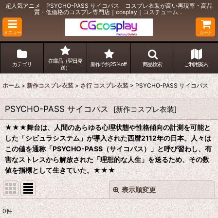
超人気アニメ PSYCHO-PASS サイコパス コスプレ衣装が高い再現率・高品
質・低価格のコスプレ専門店｜cosplay｜コスチューム．
メニュー
カート
在庫品（翌日発
カテゴリ
新作予約25％off
商品検索
ご利用案内
送）
ホーム
>
新作コスプレ衣装
>
さ行 コスプレ衣装
>
PSYCHO-PASS サイコパス
PSYCHO-PASS サイコパス
[
新作コスプレ衣装
]
★★★
舞台は、人間のあらゆる心理状態や性格傾向の計測を可能と
した「シビュラシステム」が導入された西暦2112年の日本。人々は
この値を通称「PSYCHO-PASS（サイコパス）」と呼び習わし、有
害なストレスから解放された「理想的な人生」を送るため、その数
値を指標として生きていた。
★★★
表示順変更
閉じる
0
件
表示数
: