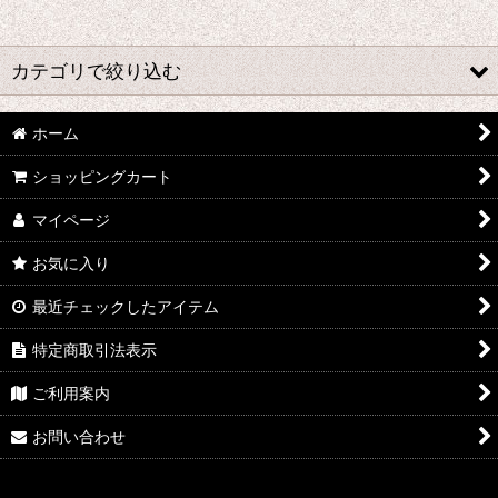
並び順
:
カテゴリで絞り込む
絞り込む
さ行 コスプレ衣装 (全商品)
ホーム
ショッピングカート
千銃士
マイページ
戦刻ナイトブラッド
お気に入り
地縛少年花子くん
最近チェックしたアイテム
ゾンビランドサガ
特定商取引法表示
ジョジョの奇妙な冒険
ご利用案内
さばげぶっ!
お問い合わせ
スーパーマリオブラザーズ