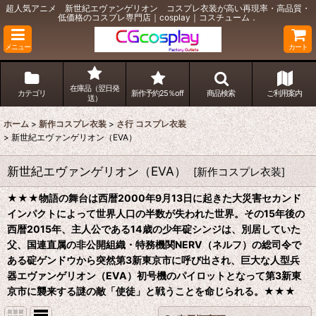
超人気アニメ 新世紀エヴァンゲリオン コスプレ衣装が高い再現率・高品質・
低価格のコスプレ専門店｜cosplay｜コスチューム．
メニュー
カート
在庫品（翌日発
カテゴリ
新作予約25％off
商品検索
ご利用案内
送）
ホーム
>
新作コスプレ衣装
>
さ行 コスプレ衣装
>
新世紀エヴァンゲリオン（EVA）
新世紀エヴァンゲリオン（EVA）
[
新作コスプレ衣装
]
★★★
物語の舞台は西暦2000年9月13日に起きた大災害セカンド
インパクトによって世界人口の半数が失われた世界。その15年後の
西暦2015年、主人公である14歳の少年碇シンジは、別居していた
父、国連直属の非公開組織・特務機関NERV（ネルフ）の総司令で
ある碇ゲンドウから突然第3新東京市に呼び出され、巨大な人型兵
器エヴァンゲリオン（EVA）初号機のパイロットとなって第3新東
京市に襲来する謎の敵「使徒」と戦うことを命じられる。
★★★