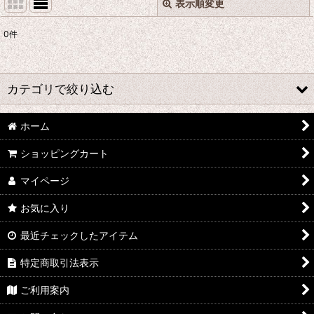
表示順変更
閉じる
0
件
表示数
:
並び順
:
カテゴリで絞り込む
絞り込む
ホーム
さ行 コスプレ衣装 (全商品)
ショッピングカート
千銃士
マイページ
戦刻ナイトブラッド
お気に入り
地縛少年花子くん
最近チェックしたアイテム
ゾンビランドサガ
特定商取引法表示
ジョジョの奇妙な冒険
ご利用案内
さばげぶっ!