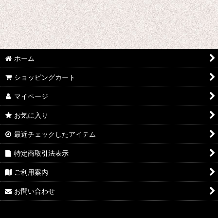
千銃士
戦刻ナイトブラッド
地縛少年花子くん
ホーム
ゾンビランドサガ
ショッピングカート
ジョジョの奇妙な冒険
マイページ
さばげぶっ!
お気に入り
スーパーマリオブラザーズ
最近チェックしたアイテム
特定商取引法表示
食戟のソーマ
ご利用案内
サンタ コスプレ衣装
お問い合わせ
四月は君の嘘
桜Trick