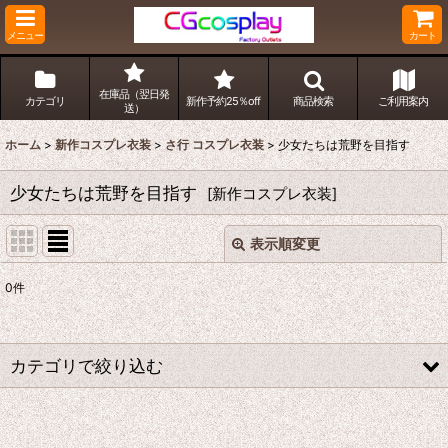
メニュー
カート
在庫品（翌日発
カテゴリ
新作予約25％off
商品検索
ご利用案内
送）
ホーム
>
新作コスプレ衣装
>
さ行 コスプレ衣装
>
少女たちは荒野を目指す
少女たちは荒野を目指す
[
新作コスプレ衣装
]
表示順変更
閉じる
0
件
表示数
:
並び順
:
カテゴリで絞り込む
絞り込む
さ行 コスプレ衣装 (全商品)