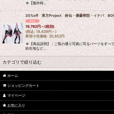
☆【製作時…
20%off 東方Project 鈴仙・優曇華院・イナバ 
16,762
円
～
(税別)
(
税込
:
18,439
円
～
)
希望小売価格
:
20,952
円
☆【商品説明】：ご覧の通り写真に写るパーツをすべて出
紡生地など…
カテゴリで絞り込む
ホーム
た行 コスプレ衣装 (全商品)
ショッピングカート
刀剣乱舞
マイページ
デュラララ!!
お気に入り
ツキウタ。