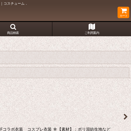
ay｜コスチューム．
カート
商品検索
ご利用案内
閉じる
OFFコラボ衣装 コスプレ衣装 ☆【素材】：ポリ混紡生地など