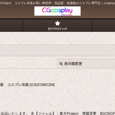
Project コスプレ衣装が高い再現率・高品質・低価格のコスプレ専門店｜cospl
新作予約25％off
表示順変更
ボ衣装 コスプレ衣装
[
CG2139CZH
]
絞り込む
品いたします。 ☆【ジャンル】：東方Project 博麗霊夢 BOOK