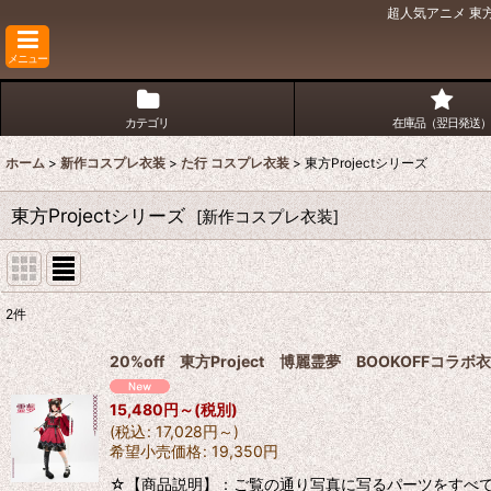
超人気アニメ 東方
メニュー
カテゴリ
在庫品（翌日発送）
ホーム
>
新作コスプレ衣装
>
た行 コスプレ衣装
>
東方Projectシリーズ
東方Projectシリーズ
[
新作コスプレ衣装
]
2
件
表示数
:
20%off 東方Project 博麗霊夢 BOOKOFFコラ
並び順
:
15,480
円
～
(税別)
(
税込
:
17,028
円
～
)
希望小売価格
:
19,350
円
☆【商品説明】：ご覧の通り写真に写るパーツをすべて出