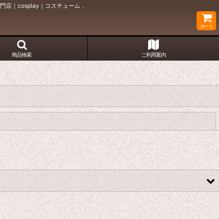
｜cosplay｜コスチューム．
カート
商品検索
ご利用案内
閉じる