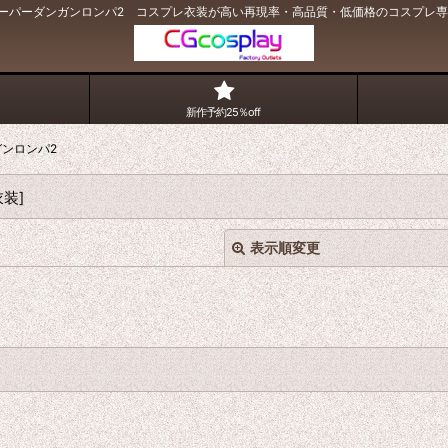
ーパーダンガンロンパ2 コスプレ衣装が高い再現率・高品質・低価格のコスプレ専門店
新作予約25％off
ガンロンパ2
衣装
]
表示順変更
絞り込む