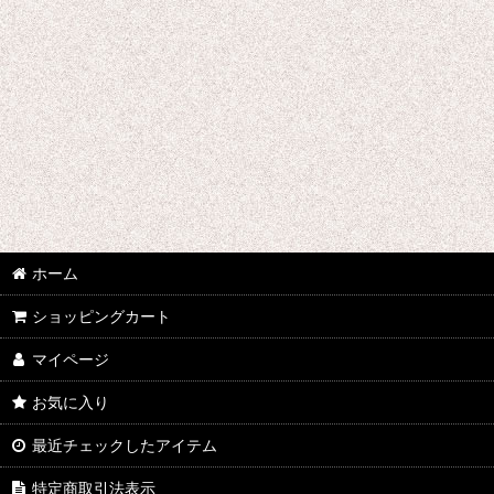
刀剣乱舞
デュラララ!!
ツキウタ。
東方Projectシリーズ
東京喰種トーキョーグール
超時空要塞マクロス
ホーム
テラフォーマーズ
ショッピングカート
トリニティセブン
マイページ
DRAMAtical Murder
お気に入り
最近チェックしたアイテム
テイルズオブゼスティリア
特定商取引法表示