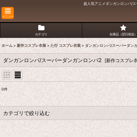
超人気アニメダンガンロンパ/ス
メニュー
カテゴリ
在庫品（翌日発送）
ホーム
>
新作コスプレ衣装
>
た行 コスプレ衣装
>
ダンガンロンパ/スーパーダン
ダンガンロンパ/スーパーダンガンロンパ2
[
新作コスプレ
0
件
表示数
:
並び順
:
カテゴリで絞り込む
た行 コスプレ衣装 (全商品)