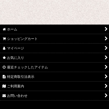
刀剣乱舞
デュラララ!!
ツキウタ。
ホーム
東方Projectシリーズ
ショッピングカート
東京喰種トーキョーグール
マイページ
超時空要塞マクロス
お気に入り
テラフォーマーズ
最近チェックしたアイテム
特定商取引法表示
トリニティセブン
ご利用案内
DRAMAtical Murder
お問い合わせ
テイルズオブゼスティリア
DIABOLIK LOVERS