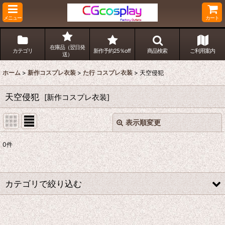
メニュー
カート
在庫品（翌日発
カテゴリ
新作予約25％off
商品検索
ご利用案内
送）
ホーム
>
新作コスプレ衣装
>
た行 コスプレ衣装
>
天空侵犯
天空侵犯
[
新作コスプレ衣装
]
表示順変更
閉じる
0
件
表示数
:
並び順
:
カテゴリで絞り込む
絞り込む
た行 コスプレ衣装 (全商品)