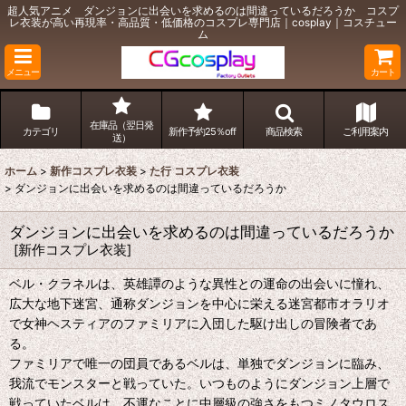
超人気アニメ ダンジョンに出会いを求めるのは間違っているだろうか コスプ
レ衣装が高い再現率・高品質・低価格のコスプレ専門店｜cosplay｜コスチュー
ム
メニュー
カート
在庫品（翌日発
カテゴリ
新作予約25％off
商品検索
ご利用案内
送）
ホーム
>
新作コスプレ衣装
>
た行 コスプレ衣装
>
ダンジョンに出会いを求めるのは間違っているだろうか
ダンジョンに出会いを求めるのは間違っているだろうか
[
新作コスプレ衣装
]
ベル・クラネルは、英雄譚のような異性との運命の出会いに憧れ、
広大な地下迷宮、通称ダンジョンを中心に栄える迷宮都市オラリオ
で女神ヘスティアのファミリアに入団した駆け出しの冒険者であ
る。
ファミリアで唯一の団員であるベルは、単独でダンジョンに臨み、
我流でモンスターと戦っていた。いつものようにダンジョン上層で
戦っていたベルは、不運なことに中層級の強さをもつミノタウロス