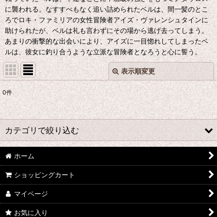
に襲われる。なすすべもなく追い詰められたベルは、間一髪のとこ
ろでロキ・ファミリアの女性冒険者アイズ・ヴァレンシュタインに
助けられたが、ベルは礼も言わずにその場から逃げ去ってしまう。
あまりの衝撃的な出会いにより、アイズに一目惚れしてしまったベ
ルは、彼女に釣り合うような立派な冒険者となろうと心に誓う。
表示順変更
閉じる
0
件
表示数
:
並び順
:
カテゴリで絞り込む
絞り込む
ホーム
た行 コスプレ衣装 (全商品)
ショッピングカート
刀剣乱舞
マイページ
デュラララ!!
お気に入り