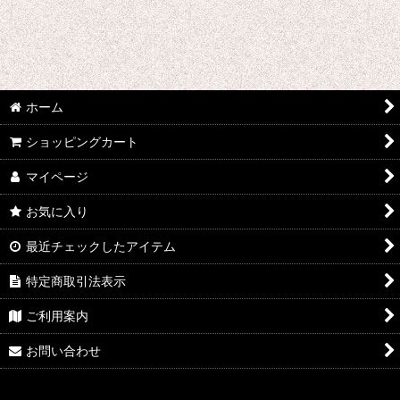
た行 コスプレ衣装 (全商品)
刀剣乱舞
デュラララ!!
ホーム
ツキウタ。
ショッピングカート
東方Projectシリーズ
マイページ
東京喰種トーキョーグール
お気に入り
超時空要塞マクロス
最近チェックしたアイテム
テラフォーマーズ
特定商取引法表示
トリニティセブン
ご利用案内
DRAMAtical Murder
お問い合わせ
テイルズオブゼスティリア