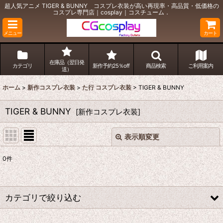
超人気アニメ TIGER & BUNNY コスプレ衣装が高い再現率・高品質・低価格の
コスプレ専門店｜cosplay｜コスチューム．
メニュー
カート
在庫品（翌日発
カテゴリ
新作予約25％off
商品検索
ご利用案内
送）
ホーム
>
新作コスプレ衣装
>
た行 コスプレ衣装
>
TIGER & BUNNY
TIGER & BUNNY
[
新作コスプレ衣装
]
表示順変更
閉じる
0
件
表示数
:
並び順
:
カテゴリで絞り込む
絞り込む