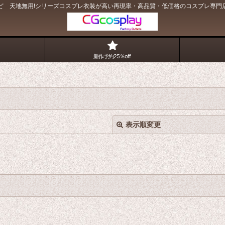
ど 天地無用!シリーズコスプレ衣装が高い再現率・高品質・低価格のコスプレ専門店｜
新作予約25％off
表示順変更
絞り込む