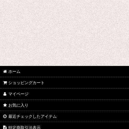
刀剣乱舞
デュラララ!!
ツキウタ。
東方Projectシリーズ
東京喰種トーキョーグール
超時空要塞マクロス
ホーム
テラフォーマーズ
ショッピングカート
トリニティセブン
マイページ
DRAMAtical Murder
お気に入り
最近チェックしたアイテム
テイルズオブゼスティリア
特定商取引法表示