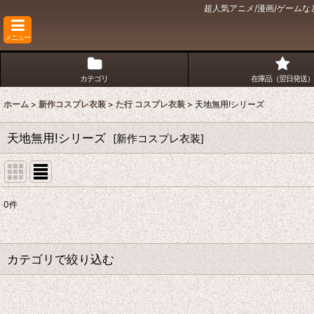
超人気アニメ/漫画/ゲームな
メニュー
カテゴリ
在庫品（翌日発送）
ホーム
>
新作コスプレ衣装
>
た行 コスプレ衣装
>
天地無用!シリーズ
天地無用!シリーズ
[
新作コスプレ衣装
]
0
件
表示数
:
並び順
:
カテゴリで絞り込む
た行 コスプレ衣装 (全商品)