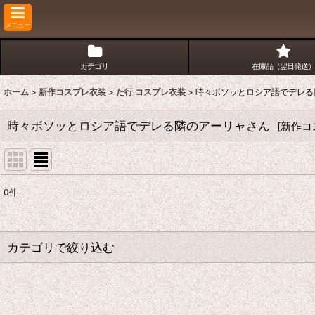
メニュー
カテゴリ
在庫品（翌日発送）
ホーム
>
新作コスプレ衣装
>
た行 コスプレ衣装
>
時々ボソッとロシア語でデレる
時々ボソッとロシア語でデレる隣のアーリャさん
[
新作コ
0
件
表示数
:
並び順
:
カテゴリで絞り込む
た行 コスプレ衣装 (全商品)