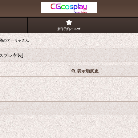
新作予約25％off
隣のアーリャさん
スプレ衣装
]
表示順変更
絞り込む