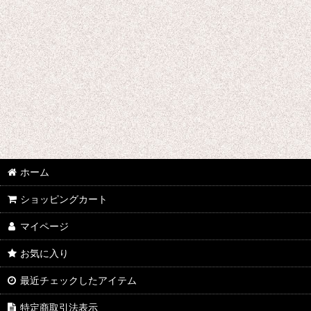
刀剣乱舞
デュラララ!!
ツキウタ。
東方Projectシリーズ
東京喰種トーキョーグール
超時空要塞マクロス
ホーム
テラフォーマーズ
ショッピングカート
トリニティセブン
マイページ
DRAMAtical Murder
お気に入り
テイルズオブゼスティリア
最近チェックしたアイテム
DIABOLIK LOVERS
特定商取引法表示