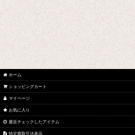
魔法少女ノ魔女裁判
無期迷途
魔法少女にあこがれて
魔法使いの約束
明治東亰恋伽
マギ
ホーム
魔法少女まどか☆マギカ
ショッピングカート
未来日記
マイページ
機巧少女は傷つかない
お気に入り
魔弾の王と戦姫
最近チェックしたアイテム
無彩限のファントム・ワールド
特定商取引法表示