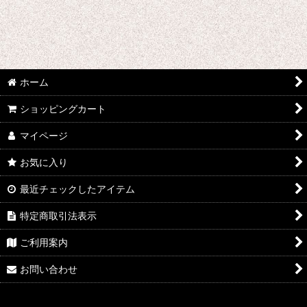
魔法少女ノ魔女裁判
無期迷途
魔法少女にあこがれて
ホーム
魔法使いの約束
ショッピングカート
明治東亰恋伽
マイページ
マギ
お気に入り
魔法少女まどか☆マギカ
最近チェックしたアイテム
特定商取引法表示
未来日記
ご利用案内
機巧少女は傷つかない
お問い合わせ
魔弾の王と戦姫
無彩限のファントム・ワールド