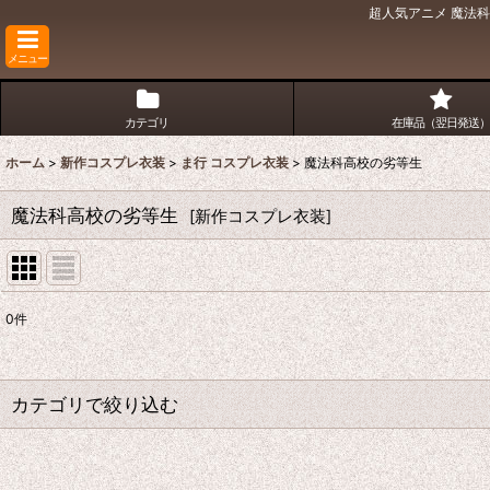
超人気アニメ 魔法
メニュー
カテゴリ
在庫品（翌日発送）
ホーム
>
新作コスプレ衣装
>
ま行 コスプレ衣装
>
魔法科高校の劣等生
魔法科高校の劣等生
[
新作コスプレ衣装
]
0
件
表示数
:
並び順
:
カテゴリで絞り込む
ま行 コスプレ衣装 (全商品)