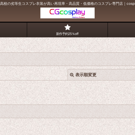
科高校の劣等生コスプレ衣装が高い再現率・高品質・低価格のコスプレ専門店｜cospl
新作予約25％off
表示順変更
絞り込む