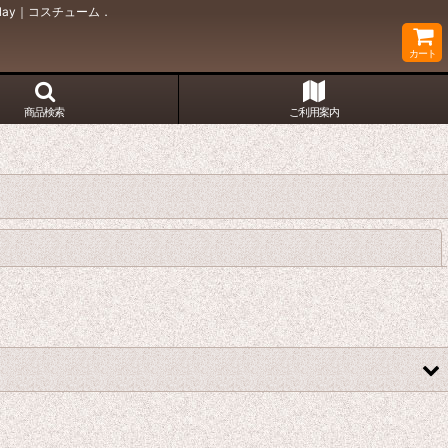
ay｜コスチューム．
カート
商品検索
ご利用案内
閉じる