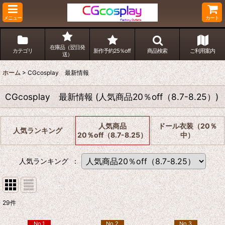
メニュー
カート
在庫品（翌日発
カテゴリ
新作予約25％off
商品検索
ご利用案内
送）
ホーム
>
CGcosplay 最新情報
CGcosplay 最新情報
(
人気商品20％off（8.7-8.25）
)
人気商品
ドール衣装（20％
人気ランキング
20％off（8.7-8.25）
中）
人気ランキング
：
29
件
No.1
No.2
No.3