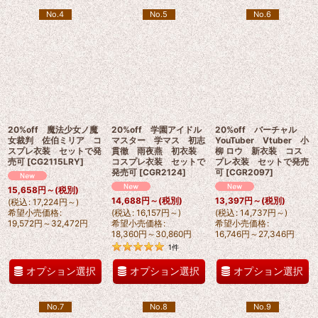
No.4
No.5
No.6
20%off 魔法少女ノ魔
20%off 学園アイドル
20%off バーチャル
女裁判 佐伯ミリア コ
マスター 学マス 初志
YouTuber Vtuber 小
スプレ衣装 セットで発
貫徹 雨夜燕 初衣装
柳 ロウ 新衣装 コス
売可
[
CG2115LRY
]
コスプレ衣装 セットで
プレ衣装 セットで発売
発売可
[
CGR2124
]
可
[
CGR2097
]
15,658
円
～
(税別)
14,688
円
～
(税別)
13,397
円
～
(税別)
(
税込
:
17,224
円
～
)
希望小売価格
:
(
税込
:
16,157
円
～
)
(
税込
:
14,737
円
～
)
19,572
円
～32,472
円
希望小売価格
:
希望小売価格
:
18,360
円
～30,860
円
16,746
円
～27,346
円
1
件
オプション選択
オプション選択
オプション選択
No.7
No.8
No.9