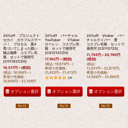
20%off プロジェクト
20%off バーチャル
20%off Vtuber バー
セカイ カラフルステー
YouTuber VTuber
チャルライバー 景
ジ！ プロセカ 星4
ローレン コスプレ衣
コスプレ衣装 セットで
気づいてしまった想い
装 セットで発売可
発売可
[
CG1157ZS
]
暁山瑞希 コスプレ衣
[
CG1212CZH
]
11,755
円
～20,795
円
装 セットで発売可
17,162
円
～
(税別)
(税別)
[
CG1182CZH
]
(
税込
:
18,879
円
～
)
(
税込
:
16,517
円
～
(税別)
希望小売価格
:
12,931
円
～22,875
円
)
(
税込
:
18,169
円
～
)
21,452
円
～31,472
円
希望小売価格
:
希望小売価格
:
14,694
円
～25,994
円
2
件
20,646
円
～32,356
円
オプション選択
オプション選択
オプション選択
No.13
No.14
No.15