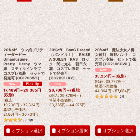
20%off ウマ娘プリテ
20%off BanG Dream!
20%off 魔法少女ノ魔
ィーダービー
（バンドリ！） RAISE
女裁判 遠野ハンナ コ
Umamusume:
A SUILEN RAS ロッ
スプレ衣装 セットで発
Pretty Derby ウマ
ク 闇に光を 朝日六
売可
[
CG2106CWL
]
娘 スティルインラブ
花 コスプレ衣装 セッ
コスプレ衣装 セットで
トで発売可
35,251
円
～
(税別)
発売可
[
CG1706WL
]
[
CG2091LRY
]
(
税込
:
38,777
円
～
)
希望小売価格
:
17,489
円
～29,385
円
26,708
円
～
(税別)
44,064
円
～57,084
円
(税別)
(
税込
:
29,379
円
～
)
2
件
(
税込
:
希望小売価格
:
19,238
円
～32,324
円
)
33,385
円
～44,075
円
希望小売価格
:
21,861
円
～36,731
円
1
件
オプション選択
オプション選択
オプション選択