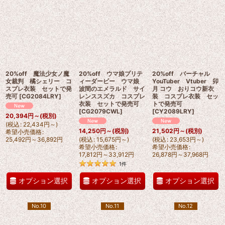
20%off 魔法少女ノ魔
20%off ウマ娘プリテ
20%off バーチャル
女裁判 橘シェリー コ
ィーダービー ウマ娘
YouTuber Vtuber 卯
スプレ衣装 セットで発
波間のエメラルド サイ
月 コウ おりコウ新衣
売可
[
CG2084LRY
]
レンススズカ コスプレ
装 コスプレ衣装 セッ
衣装 セットで発売可
トで発売可
[
CG2079CWL
]
[
CY2089LRY
]
20,394
円
～
(税別)
(
税込
:
22,434
円
～
)
14,250
円
～
(税別)
21,502
円
～
(税別)
希望小売価格
:
25,492
円
～36,892
円
(
税込
:
15,675
円
～
)
(
税込
:
23,653
円
～
)
希望小売価格
:
希望小売価格
:
17,812
円
～33,912
円
26,878
円
～37,968
円
1
件
オプション選択
オプション選択
オプション選択
No.10
No.11
No.12