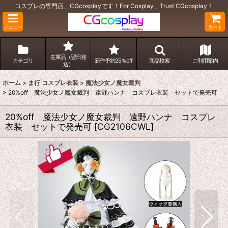
コスプレの専門店、CGcosplayです！For Cosplay、Trust CGcosplay！
メニュー
カート
在庫品（翌日発
カテゴリ
新作予約25％off
商品検索
ご利用案内
送）
ホーム
>
ま行 コスプレ衣装
>
魔法少女ノ魔女裁判
>
20%off 魔法少女ノ魔女裁判 遠野ハンナ コスプレ衣装 セットで発売可
20%off 魔法少女ノ魔女裁判 遠野ハンナ コスプレ
衣装 セットで発売可
[
CG2106CWL
]