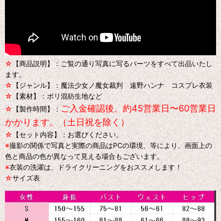
☆
【商品説明】：ご覧の通り写真に写るパーツをすべて出品いたし
ます。
☆
【ジャンル】：魔法少女ノ魔女裁判 遠野ハンナ コスプレ衣装
☆
【素材】：ポリ混紡生地など
ご入金確認後、約45営業日〜60営業日
☆
【製作時間】：
かかります。（土日祝を除く）
☆
【セット内容】：お選びください。
※
撮影の関係で写真と実際の商品はPCの環境、等により、画面上の
色と商品の色が異なって見える場合もございます。
※
衣装の洗濯は、ドライクリーニングをおススメします！
☆
サイズ表