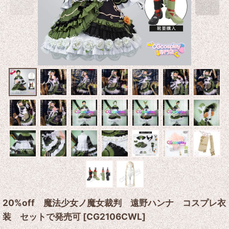
20%off 魔法少女ノ魔女裁判 遠野ハンナ コスプレ衣
装 セットで発売可
[
CG2106CWL
]