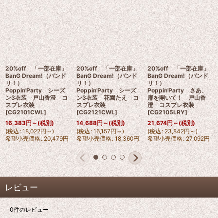
20%off 「一部在庫」
20%off 「一部在庫」
20%off 「一部在庫」
BanG Dream!（バンド
BanG Dream!（バンド
BanG Dream!（バンド
リ！）
リ！）
リ！）
Poppin'Party シーズ
Poppin'Party シーズ
Poppin'Party さあ、
ン3衣装 戸山香澄 コ
ン3衣装 花園たえ コ
扉を開いて！ 戸山香
スプレ衣装
スプレ衣装
澄 コスプレ衣装
[
CG2101CWL
]
[
CG2121CWL
]
[
CG2105LRY
]
16,383
円
～
(税別)
14,688
円
～
(税別)
21,674
円
～
(税別)
(
税込
:
18,022
円
～
)
(
税込
:
16,157
円
～
)
(
税込
:
23,842
円
～
)
希望小売価格
:
20,479
円
希望小売価格
:
18,360
円
希望小売価格
:
27,092
円
レビュー
0
件のレビュー