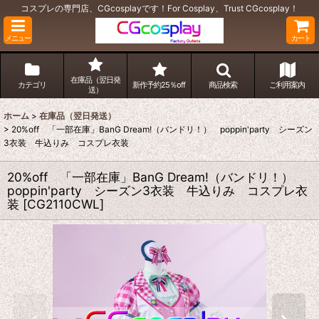
コスプレの専門店、CGcosplayです！For Cosplay、Trust CGcosplay！
メニュー
カート
在庫品（翌日発
カテゴリ
新作予約25％off
商品検索
ご利用案内
送）
ホーム
>
在庫品（翌日発送）
>
20%off 「一部在庫」BanG Dream!（バンドリ！） poppin'party シーズン
3衣装 牛込りみ コスプレ衣装
20%off 「一部在庫」BanG Dream!（バンドリ！）
poppin'party シーズン3衣装 牛込りみ コスプレ衣
装
[
CG2110CWL
]