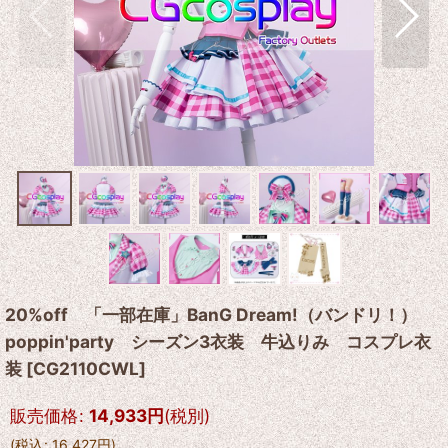
20%off 「一部在庫」BanG Dream!（バンドリ！）
poppin'party シーズン3衣装 牛込りみ コスプレ衣
装
[
CG2110CWL
]
販売価格
:
14,933
円
(税別)
(
税込
:
16,427
円
)