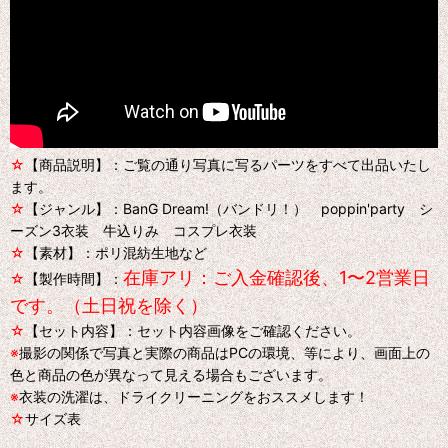
☆
【商品説明】：ご覧の通り写真に写るパーツをすべて出品いたし
ます。
☆
【ジャンル】：BanG Dream!（バンドリ！） poppin'party シ
ーズン3衣装 牛込りみ コスプレ衣装
☆
【素材】：ポリ混紡生地など
在庫アリ：ご入金確認後、1〜2営業日
☆
【製作時間】：
です。（土日祝を除く）
☆
【セット内容】：セット内容画像をご確認ください。
※
撮影の関係で写真と実際の商品はPCの環境、等により、画面上の
色と商品の色が異なって見える場合もございます。
※
衣装の洗濯は、ドライクリーニングをおススメします！
☆
サイズ表