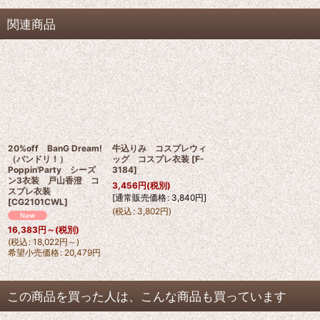
関連商品
20%off BanG Dream!
牛込りみ コスプレウィ
（バンドリ！）
ッグ コスプレ衣装
[
F-
Poppin'Party シーズ
3184
]
ン3衣装 戸山香澄 コ
3,456
円
(税別)
スプレ衣装
[
通常販売価格
:
3,840
円
]
[
CG2101CWL
]
(
税込
:
3,802
円
)
16,383
円
～
(税別)
(
税込
:
18,022
円
～
)
希望小売価格
:
20,479
円
この商品を買った人は、こんな商品も買っています