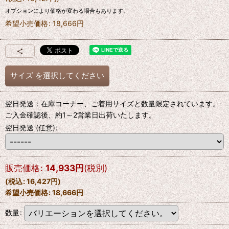
オプションにより価格が変わる場合もあります。
希望小売価格
:
18,666
円
サイズ
を選択してください
翌日発送：在庫コーナー、ご着用サイズと数量限定されています。
ご入金確認後、約1～2営業日出荷いたします。
翌日発送
(任意)
:
販売価格
:
14,933
円
(税別)
(
税込
:
16,427
円
)
希望小売価格
:
18,666
円
数量
: