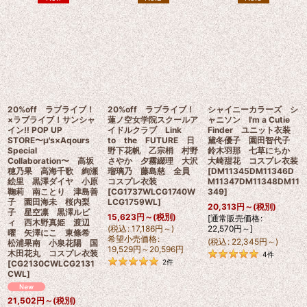
20%off ラブライブ！
20%off ラブライブ！
シャイニーカラーズ シ
×ラブライブ！サンシャ
蓮ノ空女学院スクールア
ャニソン I'm a Cutie
イン!! POP UP
イドルクラブ Link
Finder ユニット衣装
STORE〜μ's×Aqours
to the FUTURE 日
黛冬優子 園田智代子
Special
野下花帆 乙宗梢 村野
鈴木羽那 七草にちか
Collaboration〜 高坂
さやか 夕霧綴理 大沢
大崎甜花 コスプレ衣装
穂乃果 高海千歌 絢瀬
瑠璃乃 藤島慈 全員
[
DM11345DM11346D
絵里 黒澤ダイヤ 小原
コスプレ衣装
M11347DM11348DM11
鞠莉 南ことり 津島善
[
CG1737WLCG1740W
349
]
子 園田海未 桜内梨
LCG1759WL
]
20,313
円
～
(税別)
子 星空凛 黒澤ルビ
15,623
円
～
(税別)
[
通常販売価格
:
ィ 西木野真姫 渡辺
(
税込
:
17,186
円
～
)
22,570
円
～
]
曜 矢澤にこ 東條希
希望小売価格
:
(
税込
:
22,345
円
～
)
松浦果南 小泉花陽 国
19,529
円
～20,596
円
木田花丸 コスプレ衣装
4
件
2
件
[
CG2130CWLCG2131
CWL
]
21,502
円
～
(税別)