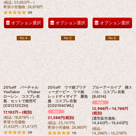
(
税込
:
23,653
円
～
)
希望小売価格
:
26,878
円
3
件
オプション選択
オプション選択
オプション選択
No.4
No.5
No.6
20%off バーチャル
20%off ウマ娘プリテ
ブルーアーカイブ 梯ス
YouTuber VTuber
ィーダービー ウマ娘
バル コスプレ衣装
ローレン コスプレ衣
レッドディザイア 勝負
[
BJ014
]
装 セットで発売可
服 コスプレ衣装
[
CG1212CZH
]
[
CG2104CWL
]
12,996
円
～14,796
円
17,162
円
～
(税別)
(税別)
(
税込
:
18,879
円
～
)
21,588
円
(税別)
[
通常販売価格
:
希望小売価格
:
(
税込
:
23,747
円
)
14,440
円
～16,440
円
]
21,452
円
～31,472
円
希望小売価格
:
26,985
円
(
税込
:
2
件
14,296
円
～16,276
円
)
1
件