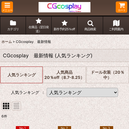
メニュー
カート
在庫品（翌日発
カテゴリ
新作予約25％off
商品検索
ご利用案内
送）
ホーム
>
CGcosplay 最新情報
CGcosplay 最新情報
(
人気ランキング
)
人気商品
ドール衣装（20％
人気ランキング
20％off（8.7-8.25）
中）
人気ランキング
：
6
件
No.1
No.2
No.3