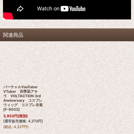
関連商品
バーチャルYouTuber
VTuber 四季凪アキ
ラ VOLTACTION 3rd
Anniversary コスプレ
ウィッグ コスプレ衣装
[
F-6033
]
3,933
円
(税別)
[
通常販売価格
:
4,370
円
]
(
税込
:
4,327
円
)