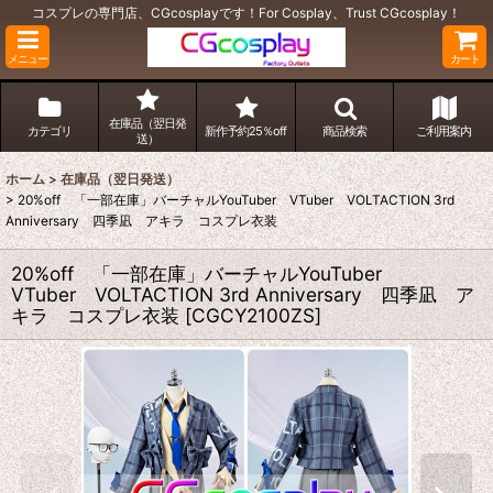
コスプレの専門店、CGcosplayです！For Cosplay、Trust CGcosplay！
メニュー
カート
在庫品（翌日発
カテゴリ
新作予約25％off
商品検索
ご利用案内
送）
ホーム
>
在庫品（翌日発送）
>
20%off 「一部在庫」バーチャルYouTuber VTuber VOLTACTION 3rd
Anniversary 四季凪 アキラ コスプレ衣装
20%off 「一部在庫」バーチャルYouTuber
VTuber VOLTACTION 3rd Anniversary 四季凪 ア
キラ コスプレ衣装
[
CGCY2100ZS
]