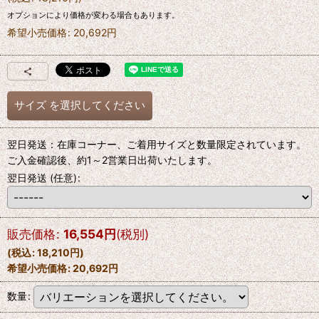
オプションにより価格が変わる場合もあります。
希望小売価格
:
20,692
円
サイズ
を選択してください
翌日発送：在庫コーナー、ご着用サイズと数量限定されています。
ご入金確認後、約1～2営業日出荷いたします。
翌日発送
(任意)
:
販売価格
:
16,554
円
(税別)
(
税込
:
18,210
円
)
希望小売価格
:
20,692
円
数量
: