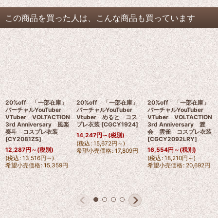
この商品を買った人は、こんな商品も買っています
20%off 「一部在庫」
20%off 「一部在庫」
20%off 「一部在庫」
バーチャルYouTuber
バーチャルYouTuber
バーチャルYouTuber
VTuber VOLTACTION
Vtuber めると コス
VTuber VOLTACTION
3rd Anniversary 風楽
プレ衣装
[
CGCY1924
]
3rd Anniversary 渡
奏斗 コスプレ衣装
会 雲雀 コスプレ衣装
14,247
円
～
(税別)
[
CY2081ZS
]
[
CGCY2092LRY
]
(
税込
:
15,672
円
～
)
12,287
円
～
(税別)
16,554
円
～
(税別)
希望小売価格
:
17,809
円
(
税込
:
13,516
円
～
)
(
税込
:
18,210
円
～
)
希望小売価格
:
15,359
円
希望小売価格
:
20,692
円