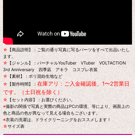
☆
【商品説明】：ご覧の通り写真に写るパーツをすべて出品いたし
ます。
☆
【ジャンル】：バーチャルYouTuber VTuber VOLTACTION
3rd Anniversary 四季凪 アキラ コスプレ衣装
☆
【素材】：ポリ混紡生地など
在庫アリ：ご入金確認後、1〜2営業日
☆
【製作時間】：
です。（土日祝を除く）
☆
【セット内容】：お選びください。
※
撮影の関係で写真と実際の商品はPCの環境、等により、画面上の
色と商品の色が異なって見える場合もございます。
※
衣装の洗濯は、ドライクリーニングをおススメします！
☆
サイズ表