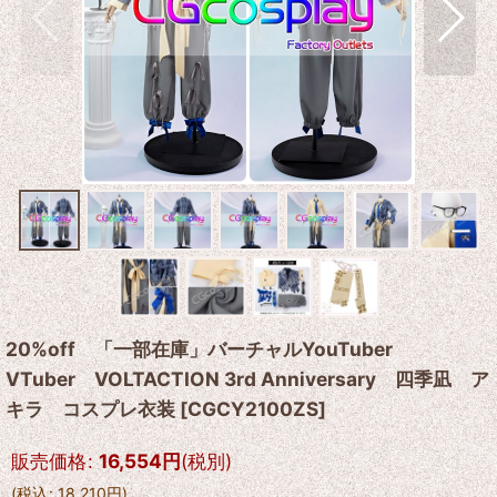
20%off 「一部在庫」バーチャルYouTuber
VTuber VOLTACTION 3rd Anniversary 四季凪 ア
キラ コスプレ衣装
[
CGCY2100ZS
]
販売価格
:
16,554
円
(税別)
(
税込
:
18,210
円
)