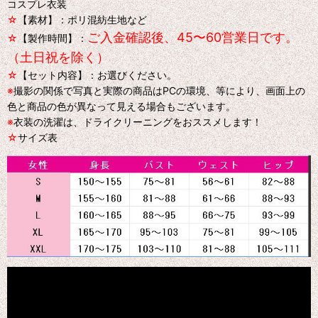
コスプレ衣装
☆
【素材】：ポリ混紡生地など
ご入金確認後、45〜60営業日です。
☆
【製作時間】：
（土日祝を除く）
☆
【セット内容】：お選びください。
※
撮影の関係で写真と実際の商品はPCの環境、等により、画面上の
色と商品の色が異なって見える場合もございます。
※
衣装の洗濯は、ドライクリーニングをおススメします！
☆
サイズ表