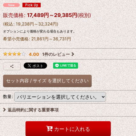
販売価格
:
17,489
円
～29,385
円
(税別)
(
税込
:
19,238
円
～32,324
円
)
オプションにより価格が変わる場合もあります。
希望小売価格
:
21,861
円
～36,731
円
1
件のレビュー
4.00
セット内容
/
サイズ
を選択してください
数量
:
返品特約に関する重要事項
カートに入れる