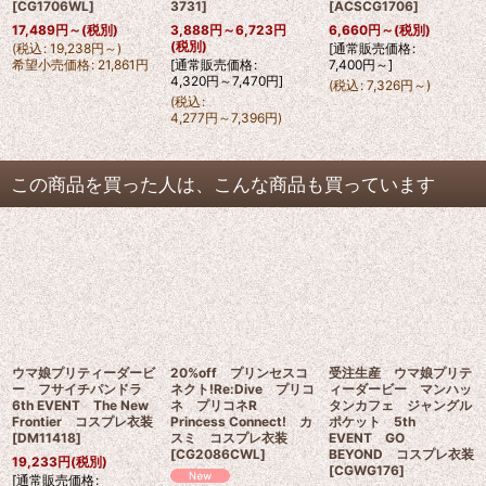
[
CG1706WL
]
3731
]
[
ACSCG1706
]
17,489
円
～
(税別)
3,888
円
～6,723
円
6,660
円
～
(税別)
(税別)
(
税込
:
19,238
円
～
)
[
通常販売価格
:
希望小売価格
:
21,861
円
[
通常販売価格
:
7,400
円
～
]
4,320
円
～7,470
円
]
(
税込
:
7,326
円
～
)
(
税込
:
4,277
円
～7,396
円
)
この商品を買った人は、こんな商品も買っています
ウマ娘プリティーダービ
20%off プリンセスコ
受注生産 ウマ娘プリテ
ー フサイチパンドラ
ネクト!Re:Dive プリコ
ィーダービー マンハッ
6th EVENT The New
ネ プリコネR
タンカフェ ジャングル
Frontier コスプレ衣装
Princess Connect! カ
ポケット 5th
[
DM11418
]
スミ コスプレ衣装
EVENT GO
[
CG2086CWL
]
BEYOND コスプレ衣装
19,233
円
(税別)
[
CGWG176
]
[
通常販売価格
: