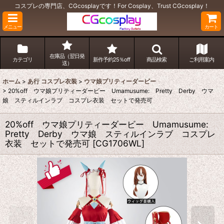
コスプレの専門店、CGcosplayです！For Cosplay、Trust CGcosplay！
メニュー
カート
在庫品（翌日発
カテゴリ
新作予約25％off
商品検索
ご利用案内
送）
ホーム
>
あ行 コスプレ衣装
>
ウマ娘プリティーダービー
>
20%off ウマ娘プリティーダービー Umamusume: Pretty Derby ウマ
娘 スティルインラブ コスプレ衣装 セットで発売可
20%off ウマ娘プリティーダービー Umamusume:
Pretty Derby ウマ娘 スティルインラブ コスプレ
衣装 セットで発売可
[
CG1706WL
]