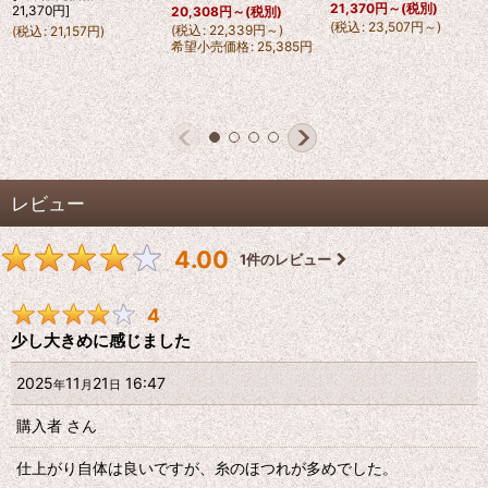
21,370
円
～
(税別)
21,370
円
]
20,308
円
～
(税別)
(
税込
:
23,507
円
～
)
(
税込
:
22,339
円
～
)
(
税込
:
21,157
円
)
希望小売価格
:
25,385
円
レビュー
4.00
1
件のレビュー
4
少し大きめに感じました
2025
11
21
16:47
年
月
日
購入者
さん
仕上がり自体は良いですが、糸のほつれが多めでした。