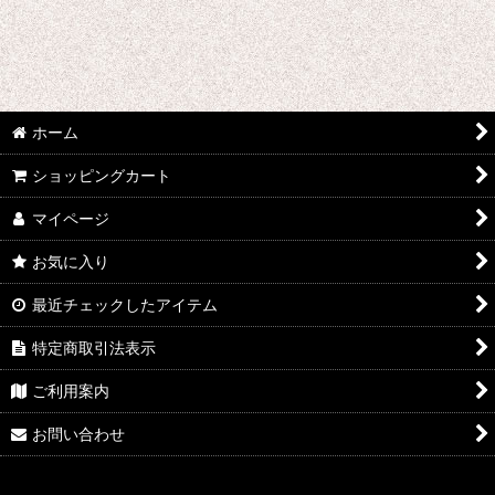
た行 コスプレ衣装 (全商品)
並び順
:
刀剣乱舞
絞り込む
デュラララ!!
ホーム
ツキウタ。
ショッピングカート
東方Projectシリーズ
マイページ
東京喰種トーキョーグール
お気に入り
超時空要塞マクロス
最近チェックしたアイテム
特定商取引法表示
テラフォーマーズ
ご利用案内
トリニティセブン
お問い合わせ
DRAMAtical Murder
テイルズオブゼスティリア