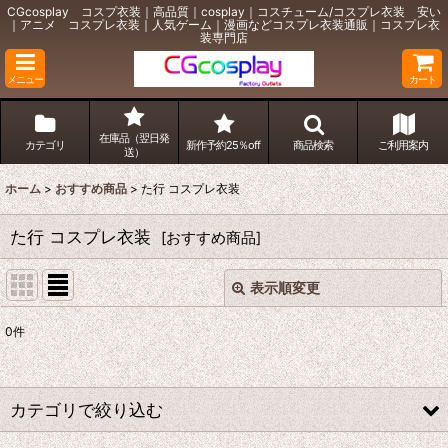
CGcosplay コスプ衣装｜高品質｜cosplay｜コスチューム/コスプレ衣装 安い
｜アニメ コスプレ衣装｜人気ゲーム｜漫画などコスプレ衣装通販｜コスプレ衣
装専門店
メニュー
カート
在庫品（翌日発
カテゴリ
新作予約25％off
商品検索
ご利用案内
送）
ホーム
>
おすすめ商品
>
た行 コスプレ衣装
た行 コスプレ衣装
[
おすすめ商品
]
表示順変更
閉じる
0
件
サブカテゴリ
:
カテゴリで絞り込む
表示数
: