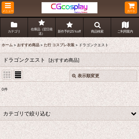
メニュー
カート
在庫品（翌日発
カテゴリ
新作予約25％off
商品検索
ご利用案内
送）
ホーム
>
おすすめ商品
>
た行 コスプレ衣装
>
ドラゴンクエスト
ドラゴンクエスト
[
おすすめ商品
]
表示順変更
閉じる
0
件
表示数
:
並び順
:
カテゴリで絞り込む
絞り込む
た行 コスプレ衣装 (全商品)