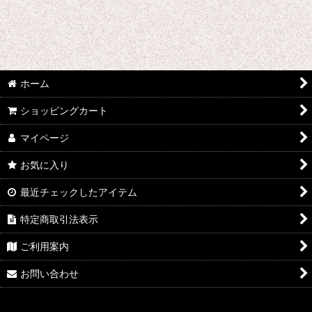
刀剣乱舞
デュラララ!!
ツキウタ。
ホーム
東方Projectシリーズ
ショッピングカート
東京喰種トーキョーグール
マイページ
超時空要塞マクロス
お気に入り
テラフォーマーズ
最近チェックしたアイテム
特定商取引法表示
トリニティセブン
ご利用案内
DRAMAtical Murder
お問い合わせ
テイルズオブゼスティリア
DIABOLIK LOVERS