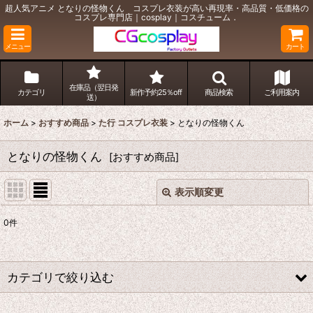
超人気アニメ となりの怪物くん コスプレ衣装が高い再現率・高品質・低価格の
コスプレ専門店｜cosplay｜コスチューム．
メニュー
カート
在庫品（翌日発
カテゴリ
新作予約25％off
商品検索
ご利用案内
送）
ホーム
>
おすすめ商品
>
た行 コスプレ衣装
>
となりの怪物くん
となりの怪物くん
[
おすすめ商品
]
表示順変更
閉じる
0
件
表示数
:
並び順
:
カテゴリで絞り込む
絞り込む