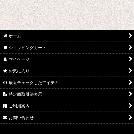
た行 コスプレ衣装 (全商品)
刀剣乱舞
デュラララ!!
ホーム
ツキウタ。
ショッピングカート
東方Projectシリーズ
マイページ
東京喰種トーキョーグール
お気に入り
超時空要塞マクロス
最近チェックしたアイテム
テラフォーマーズ
特定商取引法表示
トリニティセブン
ご利用案内
DRAMAtical Murder
お問い合わせ
テイルズオブゼスティリア