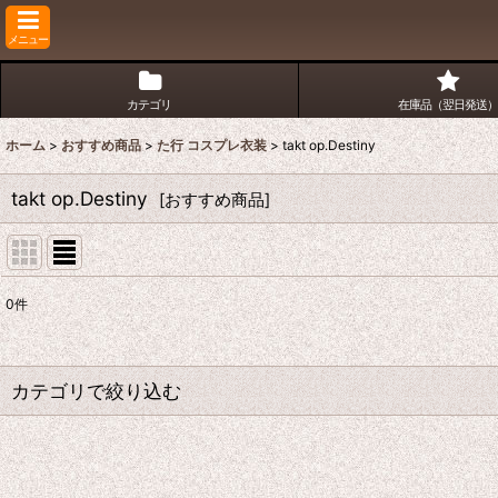
メニュー
カテゴリ
在庫品（翌日発送）
ホーム
>
おすすめ商品
>
た行 コスプレ衣装
>
takt op.Destiny
takt op.Destiny
[
おすすめ商品
]
0
件
表示数
:
並び順
:
カテゴリで絞り込む
た行 コスプレ衣装 (全商品)