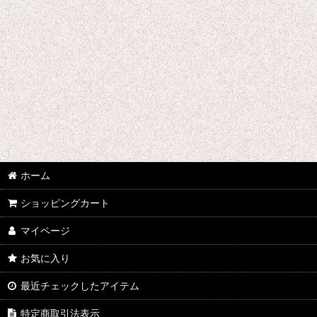
刀剣乱舞
デュラララ!!
ツキウタ。
東方Projectシリーズ
東京喰種トーキョーグール
超時空要塞マクロス
ホーム
テラフォーマーズ
ショッピングカート
トリニティセブン
マイページ
DRAMAtical Murder
お気に入り
テイルズオブゼスティリア
最近チェックしたアイテム
DIABOLIK LOVERS
特定商取引法表示