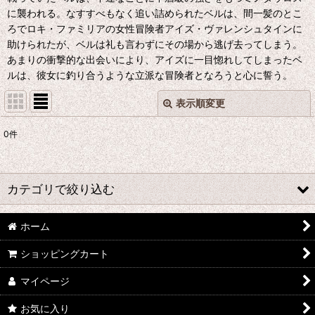
に襲われる。なすすべもなく追い詰められたベルは、間一髪のとこ
ろでロキ・ファミリアの女性冒険者アイズ・ヴァレンシュタインに
助けられたが、ベルは礼も言わずにその場から逃げ去ってしまう。
あまりの衝撃的な出会いにより、アイズに一目惚れしてしまったベ
ルは、彼女に釣り合うような立派な冒険者となろうと心に誓う。
表示順変更
閉じる
0
件
表示数
:
並び順
:
カテゴリで絞り込む
絞り込む
ホーム
た行 コスプレ衣装 (全商品)
ショッピングカート
刀剣乱舞
マイページ
デュラララ!!
お気に入り