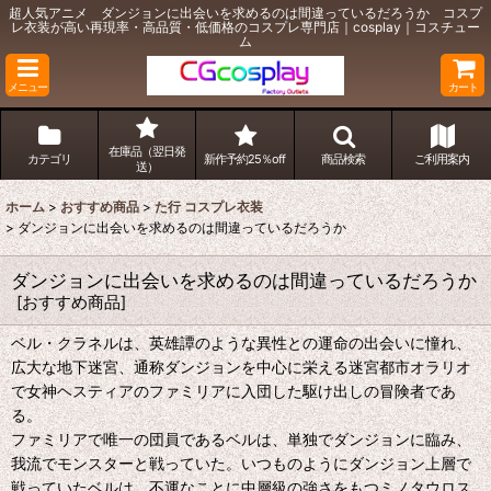
超人気アニメ ダンジョンに出会いを求めるのは間違っているだろうか コスプ
レ衣装が高い再現率・高品質・低価格のコスプレ専門店｜cosplay｜コスチュー
ム
メニュー
カート
在庫品（翌日発
カテゴリ
新作予約25％off
商品検索
ご利用案内
送）
ホーム
>
おすすめ商品
>
た行 コスプレ衣装
>
ダンジョンに出会いを求めるのは間違っているだろうか
ダンジョンに出会いを求めるのは間違っているだろうか
[
おすすめ商品
]
ベル・クラネルは、英雄譚のような異性との運命の出会いに憧れ、
広大な地下迷宮、通称ダンジョンを中心に栄える迷宮都市オラリオ
で女神ヘスティアのファミリアに入団した駆け出しの冒険者であ
る。
ファミリアで唯一の団員であるベルは、単独でダンジョンに臨み、
我流でモンスターと戦っていた。いつものようにダンジョン上層で
戦っていたベルは、不運なことに中層級の強さをもつミノタウロス