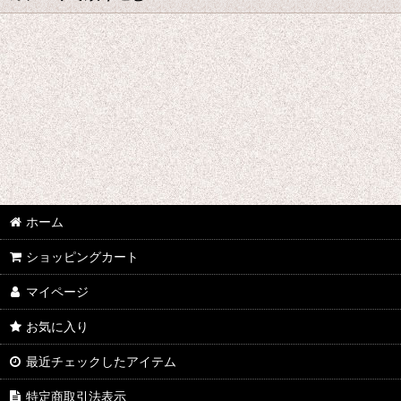
た行 コスプレ衣装 (全商品)
刀剣乱舞
デュラララ!!
ツキウタ。
東方Projectシリーズ
ホーム
東京喰種トーキョーグール
ショッピングカート
超時空要塞マクロス
マイページ
テラフォーマーズ
お気に入り
トリニティセブン
最近チェックしたアイテム
DRAMAtical Murder
特定商取引法表示