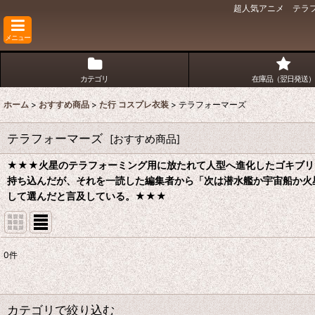
超人気アニメ テラフ
メニュー
カテゴリ
在庫品（翌日発送）
ホーム
>
おすすめ商品
>
た行 コスプレ衣装
>
テラフォーマーズ
テラフォーマーズ
[
おすすめ商品
]
★★★
火星のテラフォーミング用に放たれて人型へ進化したゴキブリ
持ち込んだが、それを一読した編集者から「次は潜水艦か宇宙船か火
して選んだと言及している。
★★★
0
件
表示数
:
並び順
:
カテゴリで絞り込む