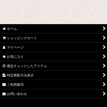
ユーリ!!! on ICE
絞り込む
弱虫ペダル
幼女戦記
ホーム
山田くんと7人の魔女
ショッピングカート
夢王国と眠れる100人の王子様
マイページ
遊☆戯☆王デュエルモンスターズGX
お気に入り
幽☆遊☆白書
最近チェックしたアイテム
特定商取引法表示
約束のネバーランド
ご利用案内
遊戯王
お問い合わせ
ようこそ実力至上主義の教室へ
憂国のモリアーティ