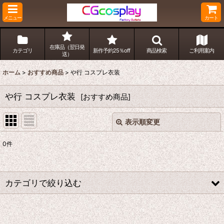
メニュー
カート
在庫品（翌日発
カテゴリ
新作予約25％off
商品検索
ご利用案内
送）
ホーム
>
おすすめ商品
>
や行 コスプレ衣装
や行 コスプレ衣装
[
おすすめ商品
]
表示順変更
閉じる
0
件
サブカテゴリ
:
表示数
:
カテゴリで絞り込む
並び順
:
や行 コスプレ衣装 (全商品)