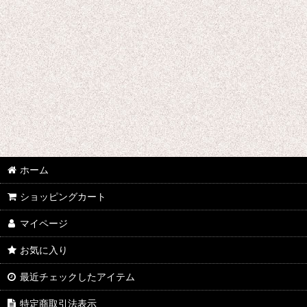
ユーリ!!! on ICE
弱虫ペダル
幼女戦記
山田くんと7人の魔女
夢王国と眠れる100人の王子様
遊☆戯☆王デュエルモンスターズGX
ホーム
幽☆遊☆白書
ショッピングカート
約束のネバーランド
マイページ
遊戯王
お気に入り
ようこそ実力至上主義の教室へ
最近チェックしたアイテム
憂国のモリアーティ
特定商取引法表示