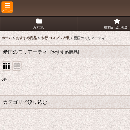
メニュー
カテゴリ
在庫品（翌日発送）
ホーム
>
おすすめ商品
>
や行 コスプレ衣装
>
憂国のモリアーティ
憂国のモリアーティ
[
おすすめ商品
]
0
件
表示数
:
並び順
:
カテゴリで絞り込む
や行 コスプレ衣装 (全商品)