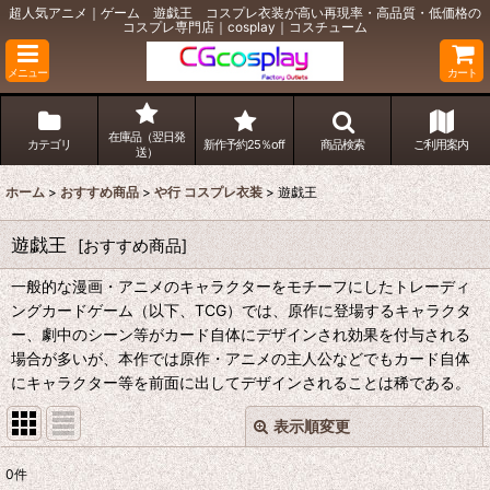
超人気アニメ｜ゲーム 遊戯王 コスプレ衣装が高い再現率・高品質・低価格の
コスプレ専門店｜cosplay｜コスチューム
メニュー
カート
在庫品（翌日発
カテゴリ
新作予約25％off
商品検索
ご利用案内
送）
ホーム
>
おすすめ商品
>
や行 コスプレ衣装
>
遊戯王
遊戯王
[
おすすめ商品
]
一般的な漫画・アニメのキャラクターをモチーフにしたトレーディ
ングカードゲーム（以下、TCG）では、原作に登場するキャラクタ
ー、劇中のシーン等がカード自体にデザインされ効果を付与される
場合が多いが、本作では原作・アニメの主人公などでもカード自体
にキャラクター等を前面に出してデザインされることは稀である。
表示順変更
閉じる
0
件
表示数
: