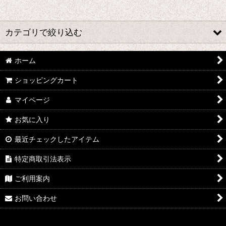
並び順
:
カテゴリで絞り込む
絞り込む
や行 コスプレ衣装 (全商品)
ホーム
ショッピングカート
ユーリ!!! on ICE
マイページ
弱虫ペダル
お気に入り
幼女戦記
最近チェックしたアイテム
山田くんと7人の魔女
特定商取引法表示
夢王国と眠れる100人の王子様
ご利用案内
遊☆戯☆王デュエルモンスターズGX
お問い合わせ
幽☆遊☆白書