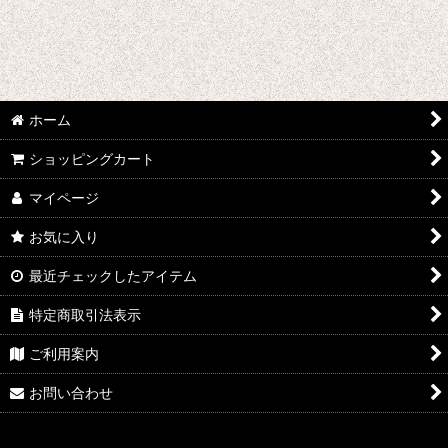
ユーリ!!! on ICE
弱虫ペダル
幼女戦記
ホーム
山田くんと7人の魔女
ショッピングカート
夢王国と眠れる100人の王子様
マイページ
遊☆戯☆王デュエルモンスターズGX
お気に入り
幽☆遊☆白書
最近チェックしたアイテム
特定商取引法表示
約束のネバーランド
ご利用案内
遊戯王
お問い合わせ
ようこそ実力至上主義の教室へ
憂国のモリアーティ