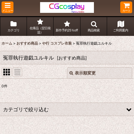
メニュー
カート
在庫品（翌日発
カテゴリ
新作予約25％off
商品検索
ご利用案内
送）
ホーム
>
おすすめ商品
>
や行 コスプレ衣装
>
冤罪執行遊戯ユルキル
冤罪執行遊戯ユルキル
[
おすすめ商品
]
表示順変更
閉じる
0
件
表示数
:
並び順
:
カテゴリで絞り込む
絞り込む
や行 コスプレ衣装 (全商品)