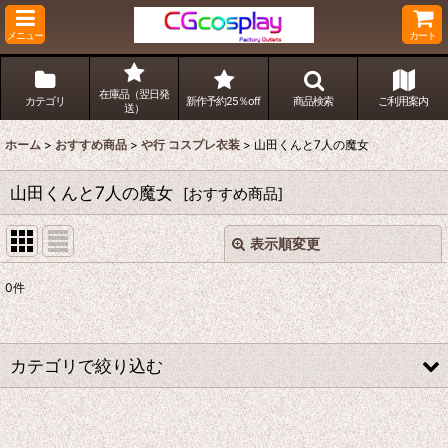
メニュー
カート
在庫品（翌日発
カテゴリ
新作予約25％off
商品検索
ご利用案内
送）
ホーム
>
おすすめ商品
>
や行 コスプレ衣装
>
山田くんと7人の魔女
山田くんと7人の魔女
[
おすすめ商品
]
表示順変更
閉じる
0
件
表示数
:
並び順
:
カテゴリで絞り込む
絞り込む
や行 コスプレ衣装 (全商品)