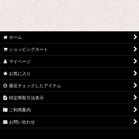
ユーリ!!! on ICE
弱虫ペダル
幼女戦記
ホーム
山田くんと7人の魔女
ショッピングカート
夢王国と眠れる100人の王子様
マイページ
遊☆戯☆王デュエルモンスターズGX
お気に入り
幽☆遊☆白書
最近チェックしたアイテム
特定商取引法表示
約束のネバーランド
ご利用案内
遊戯王
お問い合わせ
ようこそ実力至上主義の教室へ
憂国のモリアーティ