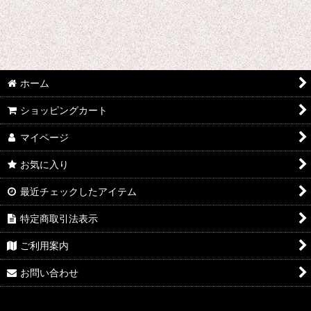
ユーリ!!! on ICE
弱虫ペダル
幼女戦記
ホーム
山田くんと7人の魔女
ショッピングカート
夢王国と眠れる100人の王子様
マイページ
遊☆戯☆王デュエルモンスターズGX
お気に入り
幽☆遊☆白書
最近チェックしたアイテム
特定商取引法表示
約束のネバーランド
ご利用案内
遊戯王
お問い合わせ
ようこそ実力至上主義の教室へ
憂国のモリアーティ