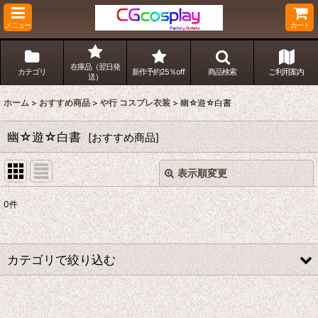
メニュー
カート
在庫品（翌日発
カテゴリ
新作予約25％off
商品検索
ご利用案内
送）
ホーム
>
おすすめ商品
>
や行 コスプレ衣装
>
幽☆遊☆白書
幽☆遊☆白書
[
おすすめ商品
]
表示順変更
閉じる
0
件
表示数
:
並び順
:
カテゴリで絞り込む
絞り込む
や行 コスプレ衣装 (全商品)