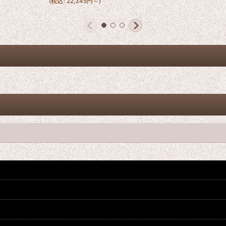
(
税込
:
22,345
円
～
)