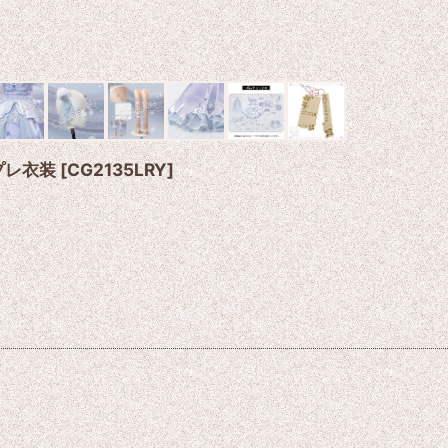
プレ衣装
[
CG2135LRY
]