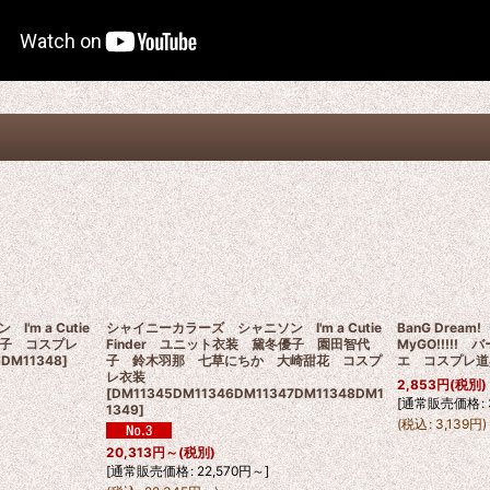
m a Cutie
シャイニーカラーズ シャニソン I'm a Cutie
BanG Dream
優子 コスプレ
Finder ユニット衣装 黛冬優子 園田智代
MyGO!!!!
DM11348
]
子 鈴木羽那 七草にちか 大崎甜花 コスプ
エ コスプレ道
レ衣装
2,853
円
(税別)
[
DM11345DM11346DM11347DM11348DM1
[
通常販売価格
:
1349
]
(
税込
:
3,139
円
)
20,313
円
～
(税別)
[
通常販売価格
:
22,570
円
～
]