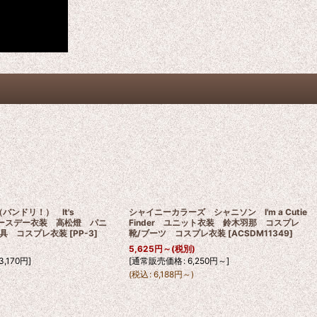
!（バンドリ！） It's
シャイニーカラーズ シャニソン I'm a Cutie
! バースデー衣装 高松燈 パニ
Finder ユニット衣装 鈴木羽那 コスプレ
具 コスプレ衣装
[
PP-3
]
靴/ブーツ コスプレ衣装
[
ACSDM11349
]
5,625
円
～
(税別)
3,170
円
]
[
通常販売価格
:
6,250
円
～
]
(
税込
:
6,188
円
～
)