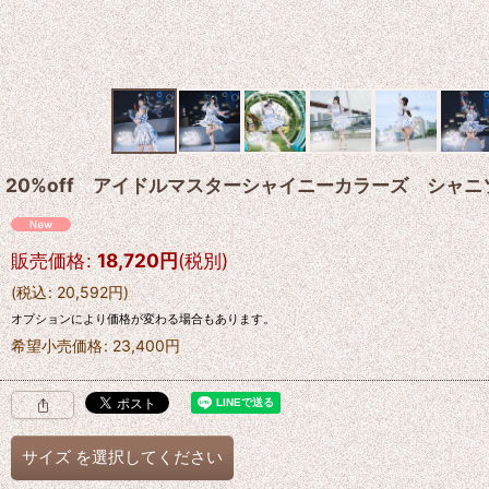
20%off アイドルマスターシャイニーカラーズ シャ
販売価格
:
18,720
円
(税別)
(
税込
:
20,592
円
)
オプションにより価格が変わる場合もあります。
希望小売価格
:
23,400
円
サイズ
を選択してください