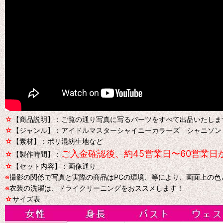
☆
【商品説明】：ご覧の通り写真に写るパーツをすべて出品いたしま
☆
【ジャンル】：アイドルマスターシャイニーカラーズ シャニソン
☆
【素材】：ポリ混紡生地など
ご入金確認後、約45営業日〜60営業
☆
【製作時間】：
☆
【セット内容】：画像通り
※
撮影の関係で写真と実際の商品はPCの環境、等により、画面上の
※
衣装の洗濯は、ドライクリーニングをおススメします！
☆
サイズ表