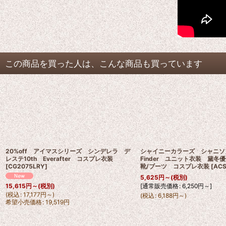
この商品を買った人は、こんな商品も買っています
20%off アイマスシリーズ シンデレラ デ
シャイニーカラーズ シャニソン I'
レステ10th Everafter コスプレ衣装
Finder ユニット衣装 黛冬
[
CG2075LRY
]
靴/ブーツ コスプレ衣装
[
ACS
5,625
円
～
(税別)
[
通常販売価格
:
6,250
円
～
]
15,615
円
～
(税別)
(
税込
:
17,177
円
～
)
(
税込
:
6,188
円
～
)
希望小売価格
:
19,519
円