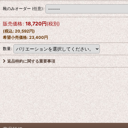
靴のみオーダー
(任意)
:
販売価格
:
18,720
円
(税別)
(
税込
:
20,592
円
)
希望小売価格
:
23,400
円
数量
:
返品特約に関する重要事項