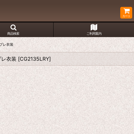
カート
商品検索
ご利用案内
プレ衣装
プレ衣装
[
CG2135LRY
]