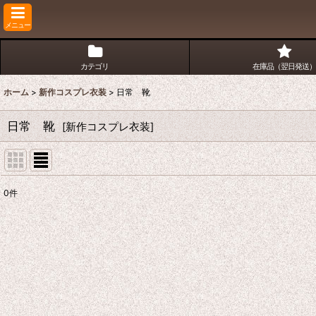
メニュー
カテゴリ
在庫品（翌日発送）
ホーム
>
新作コスプレ衣装
>
日常 靴
日常 靴
[
新作コスプレ衣装
]
0
件
表示数
:
並び順
: