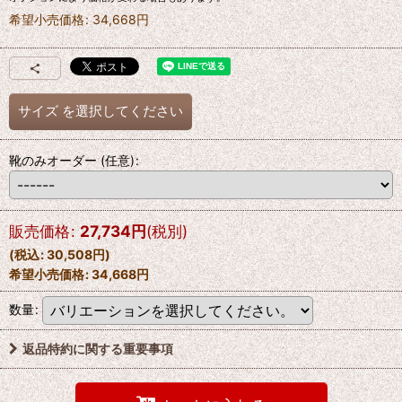
希望小売価格
:
34,668
円
サイズ
を選択してください
靴のみオーダー
(任意)
:
販売価格
:
27,734
円
(税別)
(
税込
:
30,508
円
)
希望小売価格
:
34,668
円
数量
:
返品特約に関する重要事項