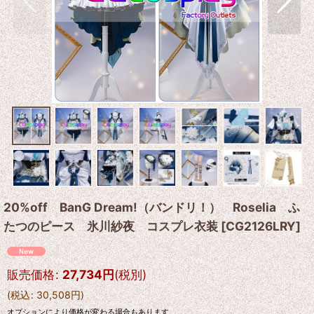
20%off BanG Dream!（バンドリ！） Roselia ふ
たつのピース 氷川紗夜 コスプレ衣装
[
CG2126LRY
]
販売価格
:
27,734
円
(税別)
(
税込
:
30,508
円
)
オプションにより価格が変わる場合もあります。