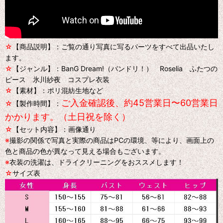
☆
【商品説明】：ご覧の通り写真に写るパーツをすべて出品いたし
ます。
☆
【ジャンル】：BanG Dream!（バンドリ！） Roselia ふたつの
ピース 氷川紗夜 コスプレ衣装
☆
【素材】：ポリ混紡生地など
ご入金確認後、約45営業日〜60営業日
☆
【製作時間】：
かかります。（土日祝を除く）
☆
【セット内容】：画像通り
※
撮影の関係で写真と実際の商品はPCの環境、等により、画面上の
色と商品の色が異なって見える場合もございます。
※
衣装の洗濯は、ドライクリーニングをおススメします！
☆
サイズ表