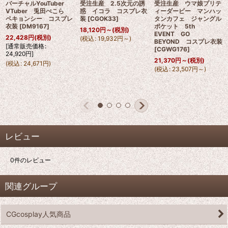
バーチャルYouTuber
受注生産 2.5次元の誘
受注生産 ウマ娘プリテ
VTuber 兎田ぺこら
惑 イコラ コスプレ衣
ィーダービー マンハッ
ペキョンシー コスプレ
装
[
CGOK33
]
タンカフェ ジャングル
衣装
[
DM9167
]
ポケット 5th
18,120
円
～
(税別)
EVENT GO
22,428
円
(税別)
(
税込
:
19,932
円
～
)
BEYOND コスプレ衣装
[
通常販売価格
:
[
CGWG176
]
24,920
円
]
21,370
円
～
(税別)
(
税込
:
24,671
円
)
(
税込
:
23,507
円
～
)
レビュー
0
件のレビュー
関連グループ
CGcosplay人気商品