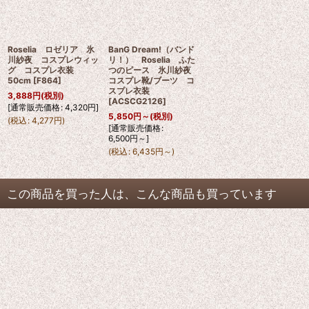
Roselia ロゼリア 氷
BanG Dream!（バンド
川紗夜 コスプレウィッ
リ！） Roselia ふた
グ コスプレ衣装
つのピース 氷川紗夜
50cm
[
F864
]
コスプレ靴/ブーツ コ
スプレ衣装
3,888
円
(税別)
[
ACSCG2126
]
[
通常販売価格
:
4,320
円
]
5,850
円
～
(税別)
(
税込
:
4,277
円
)
[
通常販売価格
:
6,500
円
～
]
(
税込
:
6,435
円
～
)
この商品を買った人は、こんな商品も買っています