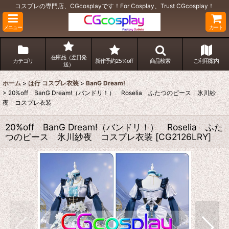
コスプレの専門店、CGcosplayです！For Cosplay、Trust CGcosplay！
メニュー
カート
在庫品（翌日発
カテゴリ
新作予約25％off
商品検索
ご利用案内
送）
ホーム
>
は行 コスプレ衣装
>
BanG Dream!
>
20%off BanG Dream!（バンドリ！） Roselia ふたつのピース 氷川紗
夜 コスプレ衣装
20%off BanG Dream!（バンドリ！） Roselia ふた
つのピース 氷川紗夜 コスプレ衣装
[
CG2126LRY
]