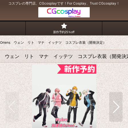
コスプレの専門店、CGcosplayです！For Cosplay、Trust CGcosplay！
新作予約25％off
放課後Oriens ウェン リト マナ イッテツ コスプレ衣装（開発決定）
riens ウェン リト マナ イッテツ コスプレ衣装（開発決