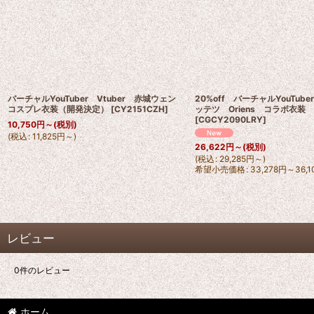
バーチャルYouTuber Vtuber 赤城ウェン
20%off バーチャルYouTube
コスプレ衣装（開発決定）
[
CY2151CZH
]
ッテツ Oriens コラボ衣装
[
CGCY2090LRY
]
10,750
円
～
(税別)
(
税込
:
11,825
円
～
)
26,622
円
～
(税別)
(
税込
:
29,285
円
～
)
希望小売価格
:
33,278
円
～36,1
レビュー
0
件のレビュー
ホーム