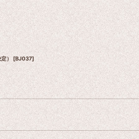
決定）
[
BJ037
]