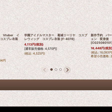
r Vtuber イ
学園アイドルマスター 葛城リーリヤ コスプ
新作予約 バーチャ
 コスプレ衣装
レウィッグ コスプレ衣装
[
F-4078
]
ェン 変身後 
[
CG25080101
4,113
円
(税別)
16,448
円
(税別
[
通常販売価格
:
4,570
円
]
(
税込
:
18,093
(
税込
:
4,525
円
)
希望小売価格
:
04
円