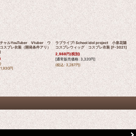
ルYouTuber Vtuber ウ
ラブライブ! School idol project 小泉花陽
コスプレ衣装（開発条件アリ）
コスプレウィッグ コスプレ衣装
[
F-3021
]
]
2,988
円
(税別)
)
[
通常販売価格
:
3,320
円
]
円
)
(
税込
:
3,287
円
)
21,930
円