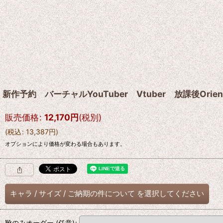
新作予約 バーチャルYouTuber Vtuber 放課後O
販売価格
:
12,170
円
(税別)
(
税込
:
13,387
円
)
オプションにより価格が変わる場合もあります。
キャラ
/
サイズ
/
ご納期の件について
を選択してください
靴のみオーダー
(任意)
: