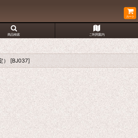
カート
商品検索
ご利用案内
定）
[
BJ037
]