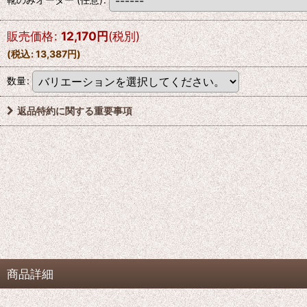
販売価格
:
12,170
円
(税別)
(
税込
:
13,387
円
)
数量
:
返品特約に関する重要事項
商品詳細