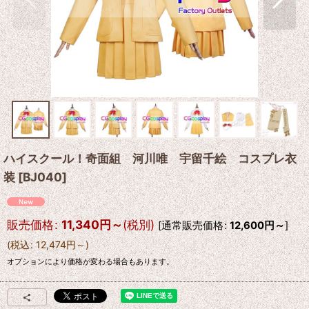
ハイスクール！奇面組 河川唯 宇留千絵 コスプレ衣
装
[
BJ040
]
販売価格
:
11,340
円
～
(税別)
[
通常販売価格
:
12,600
円
～
]
(
税込
:
12,474
円
～
)
オプションにより価格が変わる場合もあります。