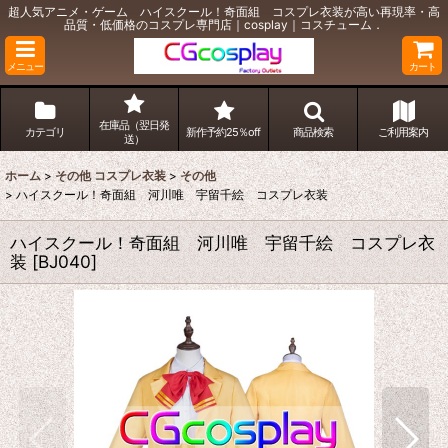
超人気アニメ・ゲーム ハイスクール！奇面組 コスプレ衣装が高い再現率・高
品質・低価格のコスプレ専門店｜cosplay｜コスチューム．
メニュー
カート
在庫品（翌日発
カテゴリ
新作予約25％off
商品検索
ご利用案内
送）
ホーム
>
その他 コスプレ衣装
>
その他
>
ハイスクール！奇面組 河川唯 宇留千絵 コスプレ衣装
ハイスクール！奇面組 河川唯 宇留千絵 コスプレ衣
装
[
BJ040
]