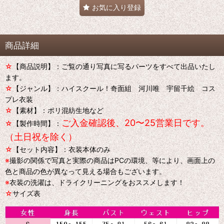
お気に入り登録
商品詳細
☆
【商品説明】：ご覧の通り写真に写るパーツをすべて出品いたし
ます。
☆
【ジャンル】：ハイスクール！奇面組 河川唯 宇留千絵 コス
プレ衣装
☆
【素材】：ポリ混紡生地など
ご入金確認後、20〜25営業日です。
☆
【製作時間】：
（土日祝を除く）
☆
【セット内容】：衣装本体のみ
※
撮影の関係で写真と実際の商品はPCの環境、等により、画面上の
色と商品の色が異なって見える場合もございます。
※
衣装の洗濯は、ドライクリーニングをおススメします！
☆
サイズ表