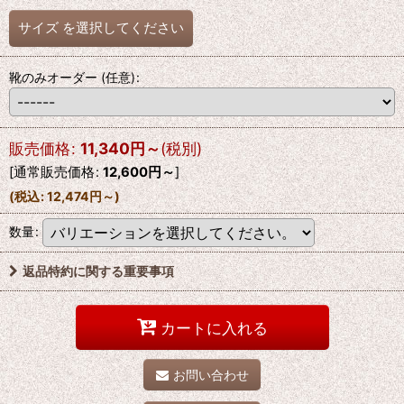
サイズ
を選択してください
靴のみオーダー
(任意)
:
販売価格
:
11,340
円
～
(税別)
[
通常販売価格
:
12,600
円
～
]
(
税込
:
12,474
円
～
)
数量
:
返品特約に関する重要事項
カートに入れる
お問い合わせ