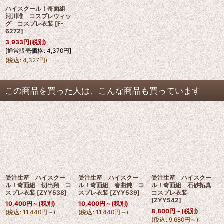
ハイスクール！奇面組
河川唯 コスプレウィッ
グ コスプレ衣装
[
F-
6272
]
3,933
円
(税別)
[
通常販売価格
:
4,370
円
]
(
税込
:
4,327
円
)
この商品を買った人は、こんな商品も買っています
受注生産 ハイスクー
受注生産 ハイスクー
受注生産 ハイスクー
ル！奇面組 切出翔 コ
ル！奇面組 春曲鈍 コ
ル！奇面組 石砂拓真
スプレ衣装
[
ZYY538
]
スプレ衣装
[
ZYY539
]
コスプレ衣装
[
ZYY542
]
10,400
円
～
(税別)
10,400
円
～
(税別)
8,800
円
～
(税別)
(
税込
:
11,440
円
～
)
(
税込
:
11,440
円
～
)
(
税込
:
9,680
円
～
)