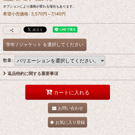
オプションにより価格が変わる場合もあります。
希望小売価格
:
3,570
円
～7,140
円
学年
/
ジャケット
を選択してください
数量
:
返品特約に関する重要事項
カートに入れる
お問い合わせ
お気に入り登録