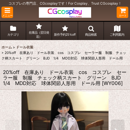
コスプレの専門店、CGcosplayです！For Cosplay、Trust CGcosplay！
メニュー
カート
在庫品（翌日発
カテゴリ
新作予約25％off
商品検索
ご利用案内
送）
ホーム
>
ドール衣装
>
20%off 在庫あり ドール衣装 cos コスプレ セーラー服 制服 チェッ
ク柄スカート グリーン BJD 1/4 MDD対応 球体関節人形用 ドール用
20%off 在庫あり ドール衣装 cos コスプレ セー
ラー服 制服 チェック柄スカート グリーン BJD
1/4 MDD対応 球体関節人形用 ドール用
[
WY006
]