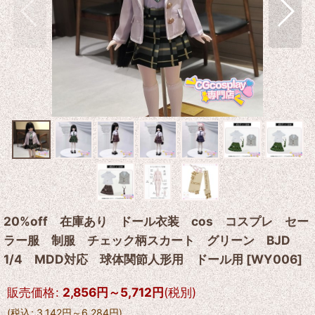
20%off 在庫あり ドール衣装 cos コスプレ セー
ラー服 制服 チェック柄スカート グリーン BJD
1/4 MDD対応 球体関節人形用 ドール用
[
WY006
]
販売価格
:
2,856
円
～5,712
円
(税別)
(
税込
:
3,142
円
～6,284
円
)