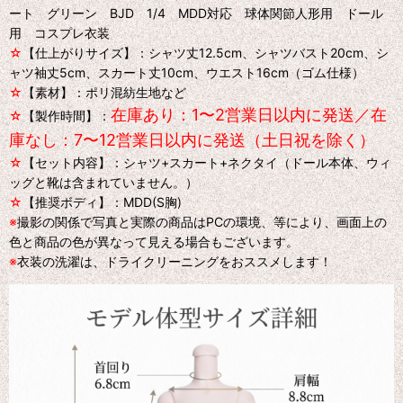
ート グリーン BJD 1/4 MDD対応 球体関節人形用 ドール
用 コスプレ衣装
☆
【仕上がりサイズ】：シャツ丈12.5cm、シャツバスト20cm、シ
ャツ袖丈5cm、スカート丈10cm、ウエスト16cm（ゴム仕様）
☆
【素材】：ポリ混紡生地など
在庫あり：1〜2営業日以内に発送／在
☆
【製作時間】：
庫なし：7〜12営業日以内に発送（土日祝を除く）
☆
【セット内容】：シャツ+スカート+ネクタイ（ドール本体、ウィ
ッグと靴は含まれていません。）
☆
【推奨ボディ】：MDD(S胸)
※
撮影の関係で写真と実際の商品はPCの環境、等により、画面上の
色と商品の色が異なって見える場合もございます。
※
衣装の洗濯は、ドライクリーニングをおススメします！