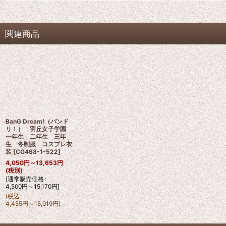
関連商品
BanG Dream!（バンド
リ！） 羽丘女子学園
一年生 二年生 三年
生 冬制服 コスプレ衣
装
[
CG468-1-522
]
4,050
円
～13,653
円
(税別)
[
通常販売価格
:
4,500
円
～15,170
円
]
(
税込
:
4,455
円
～15,019
円
)