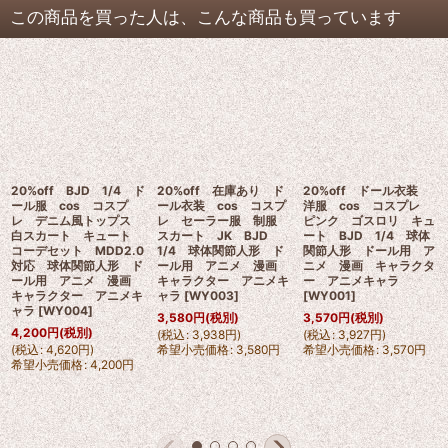
この商品を買った人は、こんな商品も買っています
20%off BJD 1/4 ド
20%off 在庫あり ド
20%off ドール衣装
ール服 cos コスプ
ール衣装 cos コスプ
洋服 cos コスプレ
レ デニム風トップス
レ セーラー服 制服
ピンク ゴスロリ キュ
白スカート キュート
スカート JK BJD
ート BJD 1/4 球体
コーデセット MDD2.0
1/4 球体関節人形 ド
関節人形 ドール用 ア
対応 球体関節人形 ド
ール用 アニメ 漫画
ニメ 漫画 キャラクタ
ール用 アニメ 漫画
キャラクター アニメキ
ー アニメキャラ
キャラクター アニメキ
ャラ
[
WY003
]
[
WY001
]
ャラ
[
WY004
]
3,580
円
(税別)
3,570
円
(税別)
4,200
円
(税別)
(
税込
:
3,938
円
)
(
税込
:
3,927
円
)
(
税込
:
4,620
円
)
希望小売価格
:
3,580
円
希望小売価格
:
3,570
円
希望小売価格
:
4,200
円